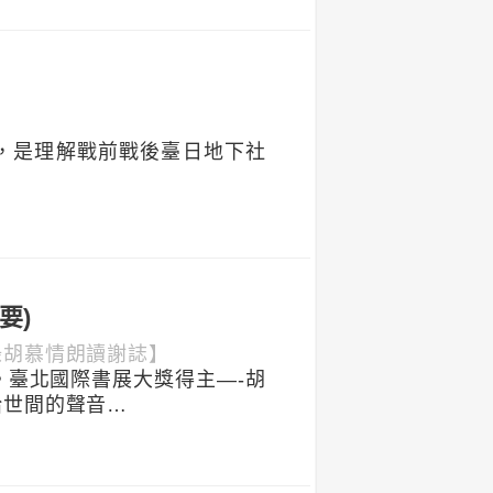
，是理解戰前戰後臺日地下社
要)
錄胡慕情朗讀謝誌】
臺北國際書展大獎得主—-胡
給世間的聲音…