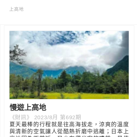
上高地
慢遊上高地
《財訊》 2023/8月 第692期
夏天最棒的行程就是往高海拔走，涼爽的溫度
與清新的空氣讓人從酷熱折磨中逃離；日本上