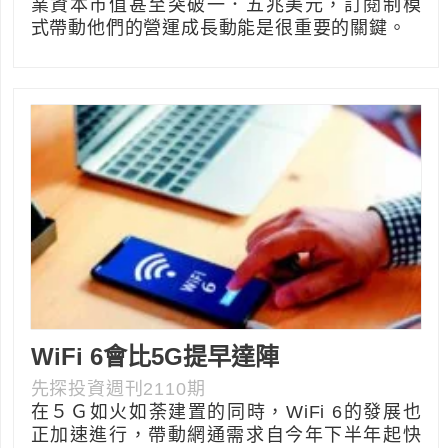
業資本市值甚至突破一．五兆美元，訂閱制模
式帶動他們的營運成長動能是很重要的關鍵。
WiFi 6會比5G提早達陣
先探投資週刊2110期
在５Ｇ如火如荼建置的同時，WiFi 6的發展也
正加速進行，帶動網通需求自今年下半年起快