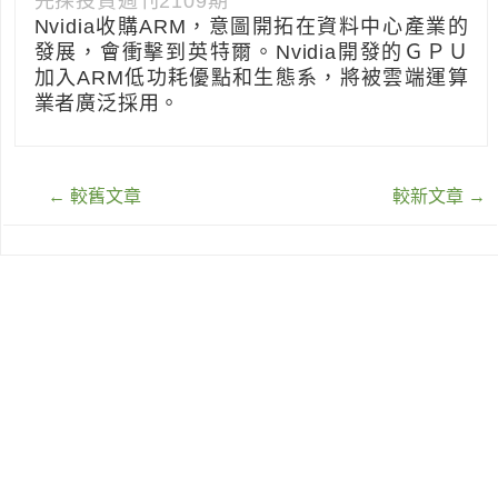
先探投資週刊2109期
Nvidia收購ARM，意圖開拓在資料中心產業的
發展，會衝擊到英特爾。Nvidia開發的ＧＰＵ
加入ARM低功耗優點和生態系，將被雲端運算
業者廣泛採用。
文
←
較舊文章
較新文章
→
章
導
覽