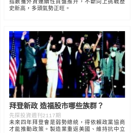
指數獲外資連續性買盤推升，不斷向上挑戰歷
史新高，多頭氣勢正旺。
拜登新政 造福股市哪些族群？
先探投資週刊2117期
未來四年拜登會是弱勢總統，得依賴政黨協商
才能推動政策。製造業重返美國、維持抗中立