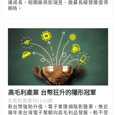
速成長，相關廠商如瑞昱、啟碁長線營運值得
期待。
高毛利產業 台幣狂升的隱形冠軍
先探投資週刊2110期
新台幣強勁升值，電子業匯損陰影籠罩，惟近
幾年來台灣電子業朝向高毛利品發展，較不受