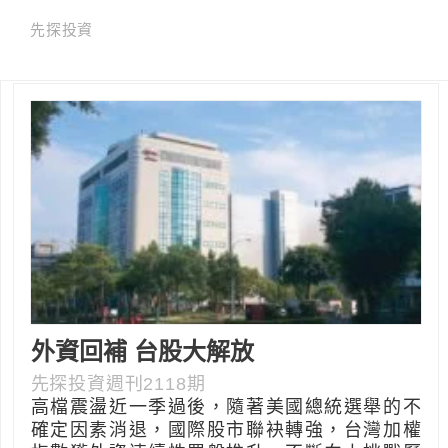
先探投資
外資回補 台股大解放
先探投資週刊2118期
高檔震盪近一季過後，隨著美國總統選舉的不
確定因素消退，國際股市聯袂轉強，台灣加權