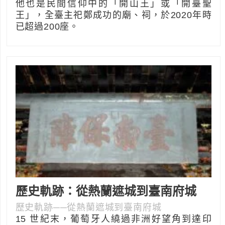
他也是民間信仰中的「開山王」或「開臺聖
王」，全臺主祀鄭成功的廟、祠，於2020年時
已超過200座。
歷史軌跡：從熱蘭遮城到臺南府城
歷史軌跡──從熱蘭遮城到臺南府城
15 世紀末，葡萄牙人繞過非洲好望角到達印