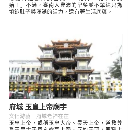
始！」不過，臺南人豐沛的早餐並不單純只為
填飽肚子與滿滿的活力，還有著生活底蘊。
府城 玉皇上帝廟宇
文化游藝—府城老神在在
玉皇上帝，或稱玉皇大帝、昊天上帝，道教尊
爲玉皇大天尊玄靈高上帝、元始天尊，簡稱上