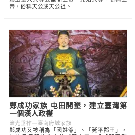
帝，俗稱天公或天公祖。
鄭成功家族 屯田開墾，建立臺灣第
一個漢人政權
流光垂祚—臺南府城家族
鄭成功又被稱為「國姓爺」、「延平郡王」，