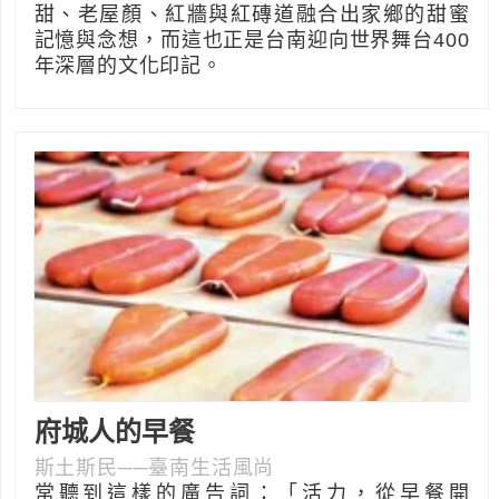
甜、老屋顏、紅牆與紅磚道融合出家鄉的甜蜜
記憶與念想，而這也正是台南迎向世界舞台400
年深層的文化印記。
府城人的早餐
斯土斯民──臺南生活風尚
常聽到這樣的廣告詞：「活力，從早餐開