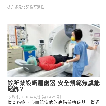
提升多元化篩檢可近性
診所禁設斷層儀器 安全規範無虞能
鬆綁？
今周刊 2024/4月 第1425期
檢查癌症、心血管疾病的高階醫療儀器，衛福