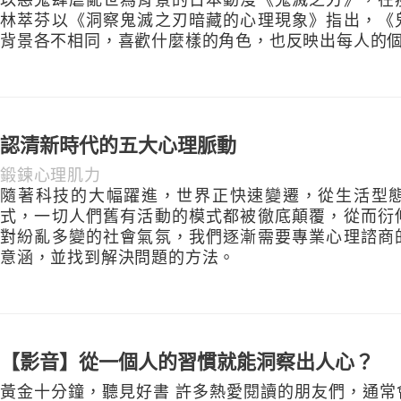
以惡鬼肆虐亂世為背景的日本動漫《鬼滅之刃》，在
林萃芬以《洞察鬼滅之刃暗藏的心理現象》指出，《
背景各不相同，喜歡什麼樣的角色，也反映出每人的
認清新時代的五大心理脈動
鍛鍊心理肌力
隨著科技的大幅躍進，世界正快速變遷，從生活型
式，一切人們舊有活動的模式都被徹底顛覆，從而衍
對紛亂多變的社會氣氛，我們逐漸需要專業心理諮商
意涵，並找到解決問題的方法。
【影音】從一個人的習慣就能洞察出人心？
黃金十分鐘，聽見好書 許多熱愛閱讀的朋友們，通常