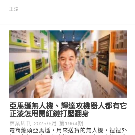
正淩
亞馬遜無人機、輝達攻機器人都有它
正淩怎甩開紅鏈打壓翻身
商業周刊 2025/6月 第1964期
電商龍頭亞馬遜，用來送貨的無人機，裡裡外