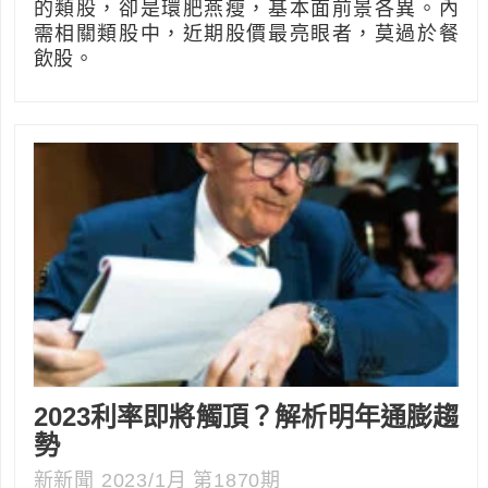
的類股，卻是環肥燕瘦，基本面前景各異。內
需相關類股中，近期股價最亮眼者，莫過於餐
飲股。
2023利率即將觸頂？解析明年通膨趨
勢
新新聞 2023/1月 第1870期