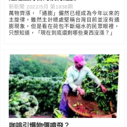
新新聞 2022/5月 第1838期
萬物齊漲，「通膨」儼然已經成為今年以來的
主旋律，雖然主計總處堅稱台灣目前並沒有通
膨現象，但是看在荷包不斷縮水的民眾眼裡，
只想知道，「現在到底還剩哪些東西沒漲？」
咖啡引爆物價噴飛？