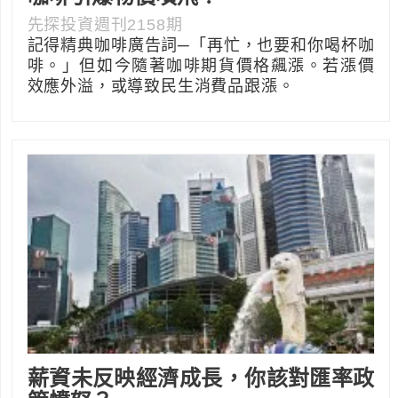
先探投資週刊2158期
記得精典咖啡廣告詞─「再忙，也要和你喝杯咖
啡。」但如今隨著咖啡期貨價格飆漲。若漲價
效應外溢，或導致民生消費品跟漲。
薪資未反映經濟成長，你該對匯率政