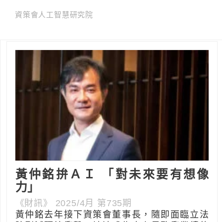
資策會人工智慧研究院
黃仲銘拚ＡＩ 「對未來要有想像
力」
《財訊》 2025/4月 第735期
黃仲銘去年接下資策會董事長，隨即面臨立法