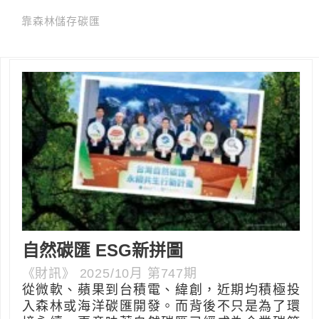
靠森林儲存碳匯
自然碳匯 ESG新拼圖
《財訊》 2025/10月 第747期
從微軟、蘋果到台積電、緯創，近期均積極投
入森林或海洋碳匯開發。而背後不只是為了環