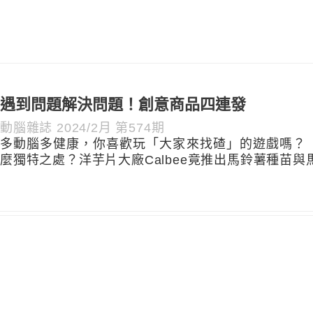
遇到問題解決問題！創意商品四連發
動腦雜誌 2024/2月 第574期
多動腦多健康，你喜歡玩「大家來找碴」的遊戲嗎？ 「
麼獨特之處？洋芋片大廠Calbee竟推出馬鈴薯種苗