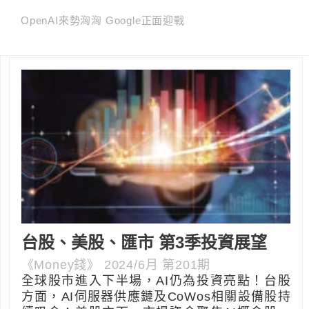
OpenAI來勢洶洶 Google正面迎戰
台股、美股、匯市 第3季投資展望
《Money錢》 2024/6月 第201期
全球股市進入下半場，AI仍為投資亮點！台股
方面，AI伺服器供應鏈及CoWos相關設備股持