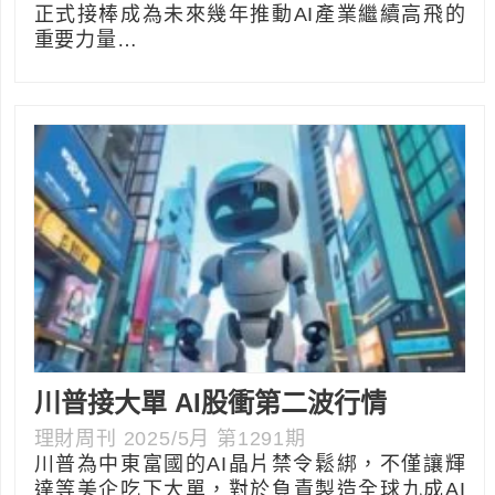
正式接棒成為未來幾年推動AI產業繼續高飛的
重要力量…
川普接大單 AI股衝第二波行情
理財周刊 2025/5月 第1291期
川普為中東富國的AI晶片禁令鬆綁，不僅讓輝
達等美企吃下大單，對於負責製造全球九成AI