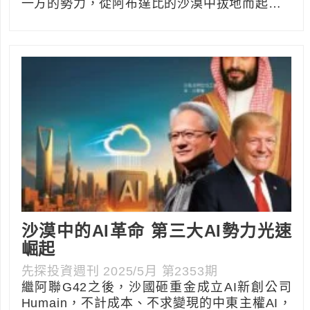
一方的勢力，從阿布達比的沙漠中拔地而起…
沙漠中的AI革命 第三大AI勢力光速
崛起
先探投資週刊 2025/5月 第2353期
繼阿聯G42之後，沙國砸重金成立AI新創公司
Humain，不計成本、不求變現的中東主權AI，