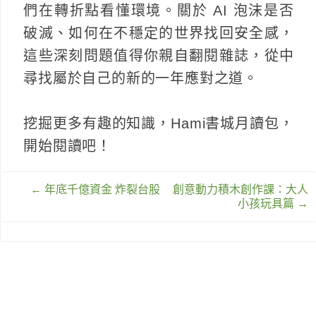
們在轉折點看懂環境。關於 AI 泡沫是否
破滅、如何在不穩定的世界找回安全感，
這些深刻問題值得你親自翻閱雜誌，從中
尋找屬於自己的新的一年應對之道。
挖掘更多有趣的知識，Hami書城月讀包，
開始閱讀吧！
文
←
年底千億資金 炸裂台股
創意動力積木創作課：大人
章
小孩玩具篇
→
導
覽