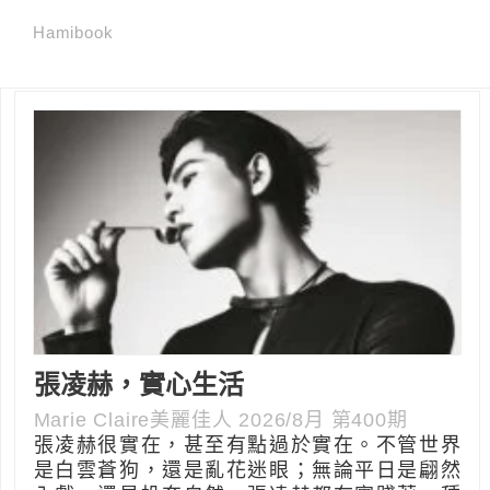
Hamibook
張凌赫，實心生活
Marie Claire美麗佳人 2026/8月 第400期
張凌赫很實在，甚至有點過於實在。不管世界
是白雲蒼狗，還是亂花迷眼；無論平日是翩然