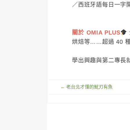
／西班牙語每日一字
關於 OMIA PLUS
烘焙等……超過 40 
學出興趣與第二專長就
文
←
老台北才懂的魷刃有魚
章
導
覽