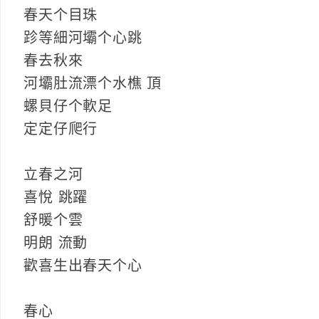
春天个目珠
跈等細河壩个心跳
春去秋來
河壩肚流漂个水樵 頂
螺貝仔个軟足
定定仔爬行
立春之河
喜悅 跳躍
舒暖个雲
明朗 流動
歡喜生出春天个心
春心