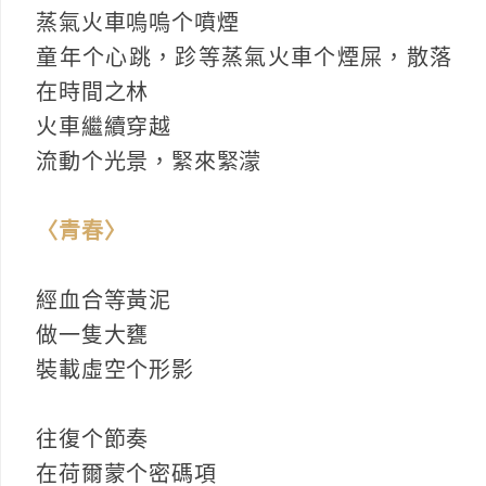
蒸氣火車嗚嗚个噴煙
童年个心跳，跈等蒸氣火車个煙屎，散落
在時間之林
火車繼續穿越
流動个光景，緊來緊濛
〈青春〉
經血合等黃泥
做一隻大甕
裝載虛空个形影
往復个節奏
在荷爾蒙个密碼項