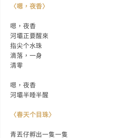
〈嗯，夜香〉
嗯，夜香
河壩正要醒來
指尖个水珠
滴落，一身
清零
嗯，夜香
河壩半睡半醒
〈春天个目珠〉
青丟仔孵出一隻一隻