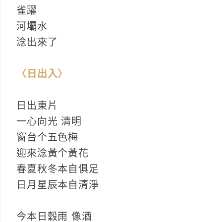
雀躍
河壩水
淰出來了
〈日出入〉
日出東片
一心向光 清明
窗台个五色梅
迎來淰黃个黃花
春夏秋冬本自俱足
日月星辰本自清淨
今本日穀雨 像酒