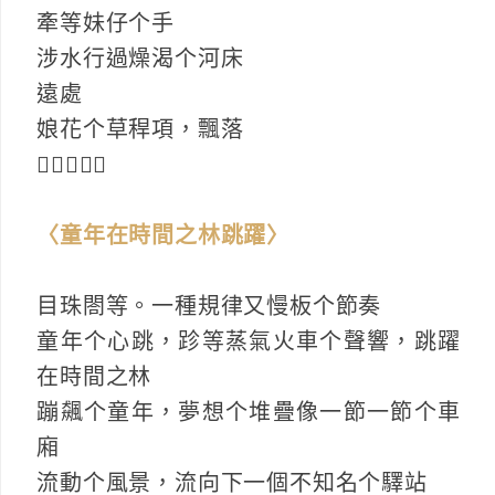
牽等妹仔个手
涉水行過燥渴个河床
遠處
娘花个草稈項，飄落
𥍉亮个清吟
〈童年在時間之林跳躍〉
目珠閤等。一種規律又慢板个節奏
童年个心跳，跈等蒸氣火車个聲響，跳躍
在時間之林
蹦飆个童年，夢想个堆疊像一節一節个車
廂
流動个風景，流向下一個不知名个驛站