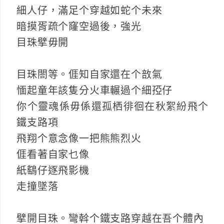
細人仔，滿足个穿越如蛇个未來
暗摸胥疏个窿空過後，強光
目珠擘毋開
目珠閤等。𠊎知自家還在个敨氣
愐起童年該隻分火車輾過个細孲仔
你个靈魂係毋係還孤栖徘徊在秋絮紛飛个
鐵支路項
飛翔个意念像一把熊熊烈火
𠊎看著自家乜像
紙鷂仔逐飛影機
走撞墜落
擘開目珠。彎斡个鐵支路穿越在吾个體內