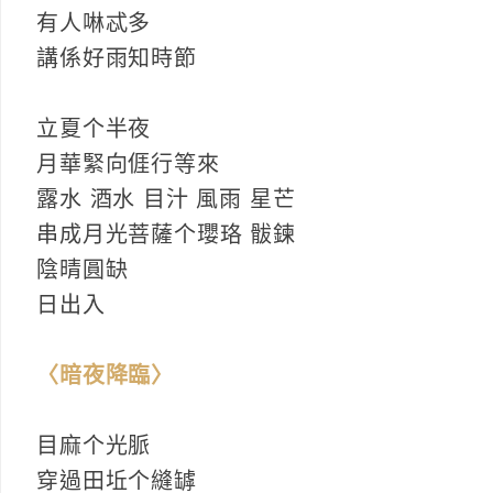
有人啉忒多
講係好雨知時節
立夏个半夜
月華緊向𠊎行等來
露水 酒水 目汁 風雨 星芒
串成月光菩薩个瓔珞 䯋鍊
陰晴圓缺
日出入
〈暗夜降臨〉
目麻个光脈
穿過田坵个縫罅