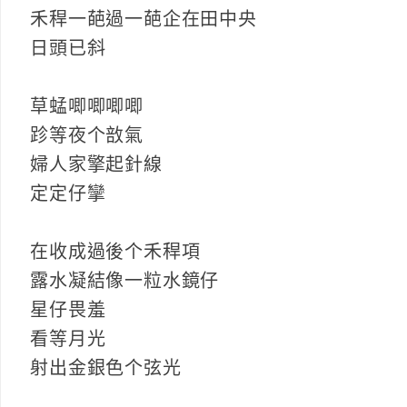
禾稈一葩過一葩企在田中央
日頭已斜
草蜢唧唧唧唧
跈等夜个敨氣
婦人家擎起針線
定定仔攣
在收成過後个禾稈項
露水凝結像一粒水鏡仔
星仔畏羞
看等月光
射出金銀色个弦光