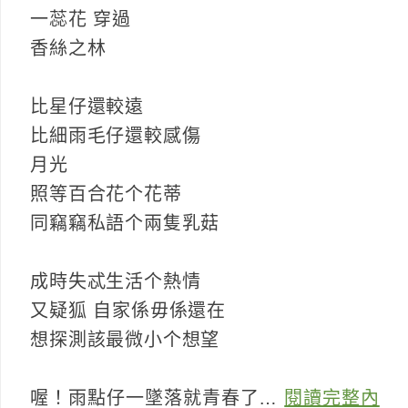
一蕊花 穿過
香絲之林
比星仔還較遠
比細雨毛仔還較感傷
月光
照等百合花个花蒂
同竊竊私語个兩隻乳菇
成時失忒生活个熱情
又疑狐 自家係毋係還在
想探測該最微小个想望
喔！雨點仔一墜落就青春了…
閱讀完整內