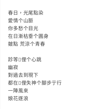
春日，光尾點染
愛情个山脈
你多愁个目光
在日漸枯垂个圓身
皴點 荒涼个青春
跈等𫣆俚个心跳
幽寂
對過去到現下
都在𫣆俚失神个腳步亍行
一陣風來
娘花逐浪