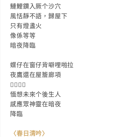
鰱鯉鑽入厥个沙穴
風恬靜不語，歸屋下
只有燈盞火
像係等等
暗夜降臨
蝶仔在窗仔背噼哩啪拉
夜鷹還在屋簷廊項
𫟧上𫟧下
愐想未來个後生人
感應眾神靈在暗夜
降臨
〈春日清吟〉