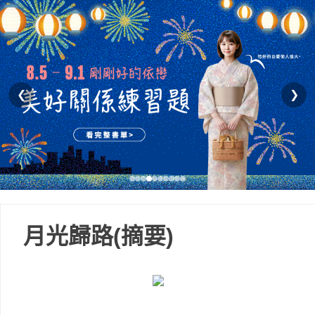
❮
❯
月光歸路(摘要)