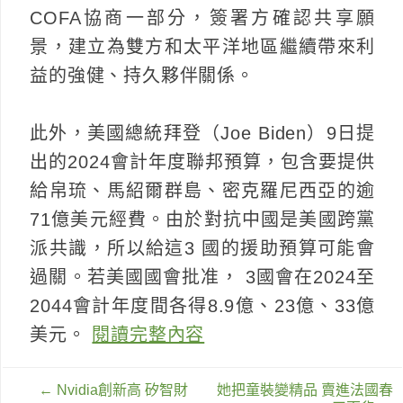
COFA協商一部分，簽署方確認共享願
景，建立為雙方和太平洋地區繼續帶來利
益的強健、持久夥伴關係。
此外，美國總統拜登（Joe Biden）9日提
出的2024會計年度聯邦預算，包含要提供
給帛琉、馬紹爾群島、密克羅尼西亞的逾
71億美元經費。由於對抗中國是美國跨黨
派共識，所以給這3 國的援助預算可能會
過關。若美國國會批准， 3國會在2024至
2044會計年度間各得8.9億、23億、33億
美元。
閱讀完整內容
文
←
Nvidia創新高 矽智財
她把童裝變精品 賣進法國春