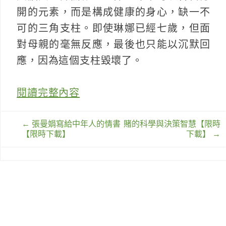
開的元素，而是構成健康的身心，缺一不
可的三角支柱。即使琳娜已經七歲，但面
對母親的毫無反應，最後也只能以沉默回
應，因為這個支柱毀壞了。
閱讀完整內容
文
←
張曼娟寫給中年人的情書
賭的科學與決策智慧【限時
章
【限時下載】
下載】
→
導
覽