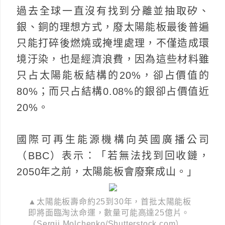
過去全球一直沒有找到分離並抽取矽、
銀、銅的理想方式，廢太陽能板最後普遍
只能打碎後燃燒或掩埋處理，不僅造成環
境汙染，也是經濟浪費，因為這些材料雖
只占太陽能板結構的20%，卻占價值的
80%；而只占結構0.08%的銀卻占價值近
20%。
國際可再生能源機構向英國廣播公司
（BBC）表示：「若無法找到回收鏈，
2050年之前，太陽能板會廢棄成山。」
▲太陽能板壽命約25到30年，首批太陽能板
即將面臨淘汰命運，數量可能高達25億片。
（Sergii Molchenko/Shutterstock.com）