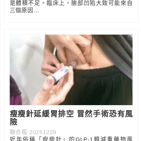
是體積不足。臨床上，臉部凹陷大致可能來自
三個原因…
瘦瘦針延緩胃排空 冒然手術恐有風
險
聯合報 20251229
近年俗稱「瘦瘦針」的GLP-1類減重藥物風