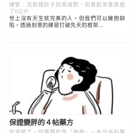
練緊：沒有餓肚子刻意減肥，但看起來像是瘦
了5公斤
世上沒有天生就完美的人，但我們可以擁抱缺
陷，透過刻意的練習打破先天的框架…
保證變胖的４帖藥方
別減肥了，你需要的是「復瘦」－內分泌科醫