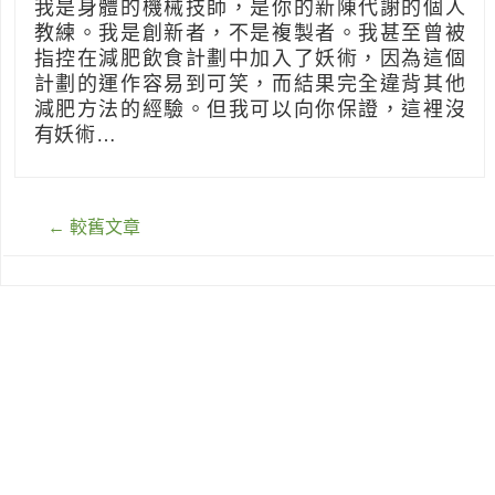
我是身體的機械技師，是你的新陳代謝的個人
教練。我是創新者，不是複製者。我甚至曾被
指控在減肥飲食計劃中加入了妖術，因為這個
計劃的運作容易到可笑，而結果完全違背其他
減肥方法的經驗。但我可以向你保證，這裡沒
有妖術…
文
←
較舊文章
章
導
覽