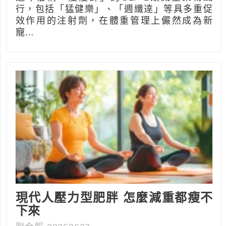
行，包括「猛健樂」、「週纖逹」等具多重促
效作用的注射劑，在體重管理上儼然成為新
寵…
現代人壓力型肥胖 怎麼減重都瘦不
下來