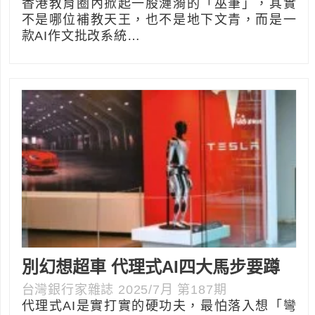
香港教育圈內掀起一股漣漪的「巫筆」，其實
不是哪位補教天王，也不是地下文青，而是一
款AI作文批改系統…
別幻想超車 代理式AI四大馬步要蹲
台灣銀行家雜誌 2025/7月 第187期
代理式AI是實打實的硬功夫，最怕落入想「彎