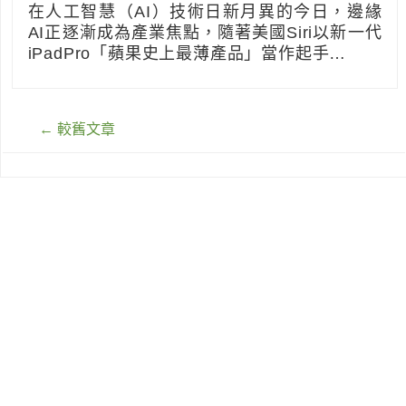
在人工智慧（AI）技術日新月異的今日，邊緣
AI正逐漸成為產業焦點，隨著美國Siri以新一代
iPadPro「蘋果史上最薄產品」當作起手…
文
←
較舊文章
章
導
覽