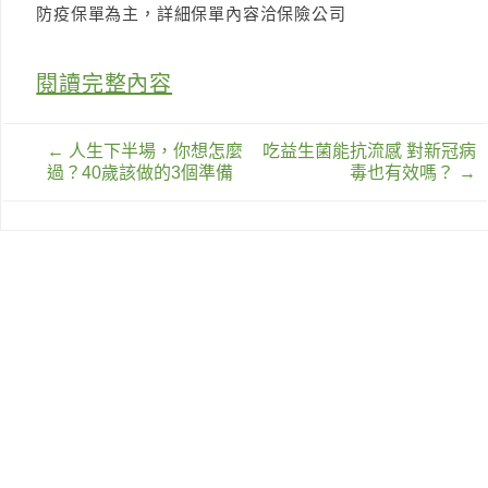
防疫保單為主，詳細保單內容洽保險公司
閱讀完整內容
文
←
人生下半場，你想怎麼
吃益生菌能抗流感 對新冠病
章
過？40歲該做的3個準備
毒也有效嗎？
→
導
覽