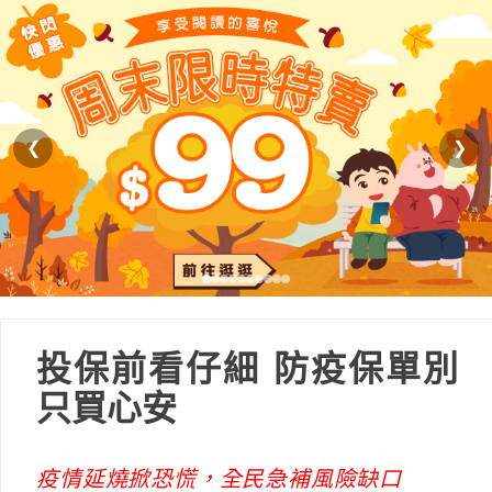
❮
❯
投保前看仔細 防疫保單別
只買心安
疫情延燒掀恐慌，全民急補風險缺口