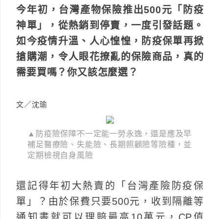
今年初，台灣產物保險推出500元「防疫
神單」，從熱銷到停賣，一度引發話題。
如今疫情升溫、人心惶惶，防疫保單再掀
搶購潮，令人眼花撩亂的保險商品，真的
需要買嗎？你又該怎麼選？
文／沈瑜
▲防疫險保障不一定能一勞永逸，還是應及早
補足醫療險、失能險、長期照顧險等險種，並
定期檢視自身風險
還記得年初大熱賣的「台灣產險防疫保
單」？由於保費只要500元，收到隔離等
通知書就可以理賠最高10萬元，CP值