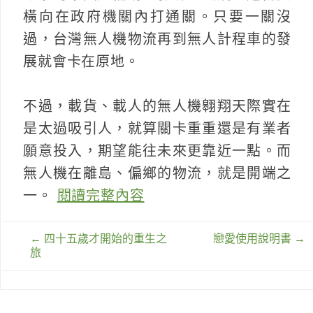
橫向在政府機關內打通關。只要一關沒
過，台灣無人機物流再到無人計程車的發
展就會卡在原地。
不過，載貨、載人的無人機翱翔天際實在
是太過吸引人，就算關卡重重還是有業者
願意投入，期望能往未來更靠近一點。而
無人機在離島、偏鄉的物流，就是開端之
一。
閱讀完整內容
文
←
四十五歲才開始的重生之
戀愛使用說明書
→
章
旅
導
覽