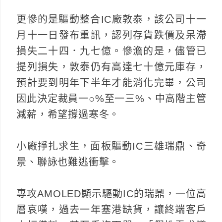
更慘的是驅動整合IC廠敦泰，該公司十一
月十一日發布重訊，認列存貨跌價及呆滯
損失二十四．九七億。慘澹的是，儘管已
提列損失，敦泰仍有高達七十億元庫存，
預計要到明年下半年才能消化完畢，公司
因此決定裁員一○%至一三%、中高階主管
減薪，希望撐過寒冬。
小廠掙扎求生，面板驅動IC三雄瑞鼎、奇
景、聯詠也難逃衝擊。
專攻AMOLED顯示驅動IC的瑞鼎，一位高
層哀嘆，過去一年塞港缺貨，讓終端客戶