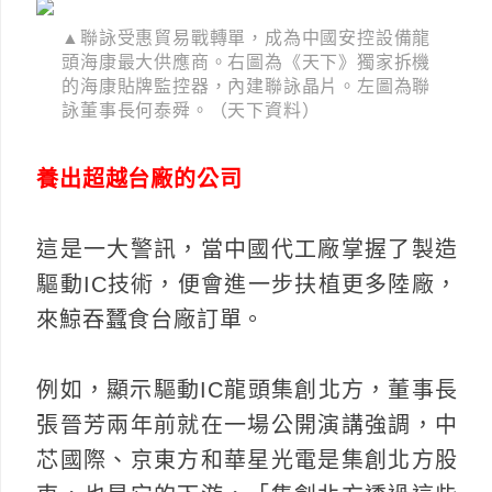
▲聯詠受惠貿易戰轉單，成為中國安控設備龍
頭海康最大供應商。右圖為《天下》獨家拆機
的海康貼牌監控器，內建聯詠晶片。左圖為聯
詠董事長何泰舜。（天下資料）
養出超越台廠的公司
這是一大警訊，當中國代工廠掌握了製造
驅動IC技術，便會進一步扶植更多陸廠，
來鯨吞蠶食台廠訂單。
例如，顯示驅動IC龍頭集創北方，董事長
張晉芳兩年前就在一場公開演講強調，中
芯國際、京東方和華星光電是集創北方股