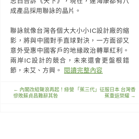
志白告訴《天下》，現在，連海康都有八
成產品採用聯詠的晶片。
聯詠就像台灣各個大大小小IC設計廠的縮
影，將與中國對手直球對決，一方面卻又
意外受惠中國客戶的地緣政治轉單紅利。
兩岸IC設計的競合，未來還會更盤根錯
節，未艾、方興。
閱讀完整內容
文
←
內閣改組聲浪再起！綠營
「蕉三代」征服日本 台灣香
章
慘敗蘇貞昌難辭其咎
蕉重返榮耀
→
導
覽