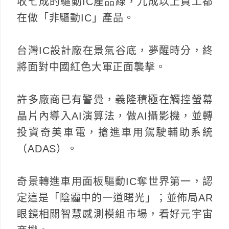
收七成的驅動IC產品線，九成以上員工都
在做「非驅動IC」產品。
台灣IC設計廠在景氣谷底，夢醒時分，終
將面對中國紅色大軍正面襲擊。
許多廠商已有警覺，義隆積極在觸控螢幕
晶片內導入AI演算法，做AI攝影機，並轉
投資奇美車電，搶進車用駕駛輔助系統
（ADAS）。
奇景轉進車用面板驅動IC奪世界第一，認
定這是「陰霾中的一道曙光」；並佈局AR
眼鏡相關智慧感測模組市場，看好元宇宙