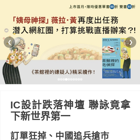
❮
❯
IC設計跌落神壇 聯詠竟拿
下新世界第一
訂單狂掉、中國追兵搶市