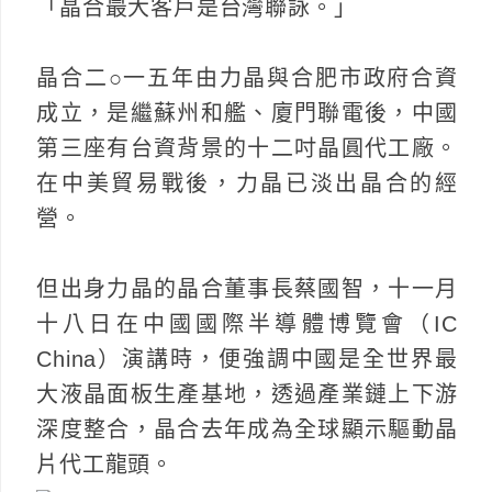
「晶合最大客戶是台灣聯詠。」
晶合二○一五年由力晶與合肥市政府合資
成立，是繼蘇州和艦、廈門聯電後，中國
第三座有台資背景的十二吋晶圓代工廠。
在中美貿易戰後，力晶已淡出晶合的經
營。
但出身力晶的晶合董事長蔡國智，十一月
十八日在中國國際半導體博覽會（IC
China）演講時，便強調中國是全世界最
大液晶面板生產基地，透過產業鏈上下游
深度整合，晶合去年成為全球顯示驅動晶
片代工龍頭。