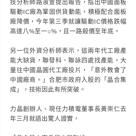
技分析師路淑萱提出報告，指出中國面板
驅動IC廠為鞏固供貨動能，積極配合面板
廠降價，今年第三季就讓驅動IC價格跌幅
高達八%至一○%，且一路殺價至年底。
另一位外資分析師表示，這兩年代工廠產
能大缺貨，聯發科、聯詠四處找產能，大
量往中國晶圓代工廠投片，「意外教會了
中國廠商。」合肥市政府入股的「晶合集
成」，技術因此有所突破。
力晶創辦人、現任力積電董事長黃崇仁去
年三月就語出驚人證實，