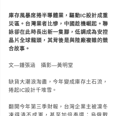
庫存風暴席捲半導體業，驅動IC設計成重
災區。台灣業者比慘，中國趁機崛起。聯
詠卻在此時長出新一隻腳，低調成為安控
晶片全球龍頭，其背後是與陸廠複雜的競
合故事。
文—鍾張涵 攝影—黃明堂
缺貨大潮浪淘盡，今年變成庫存土石流，
捲起IC設計千堆雪。
翻開今年第三季財報，台灣企業主被凜冬
凍得潰不成軍，甚至加倍奉還：烏俄戰