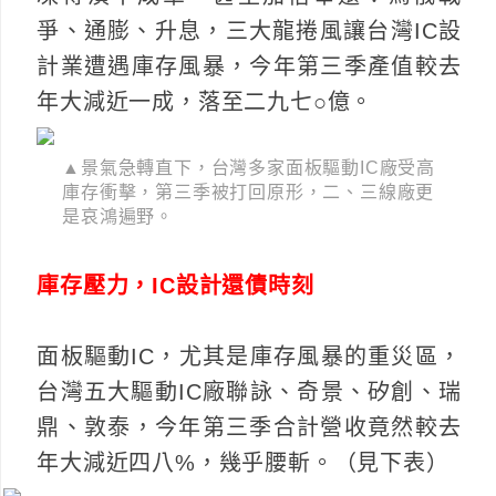
爭、通膨、升息，三大龍捲風讓台灣IC設
計業遭遇庫存風暴，今年第三季產值較去
年大減近一成，落至二九七○億。
▲景氣急轉直下，台灣多家面板驅動IC廠受高
庫存衝擊，第三季被打回原形，二、三線廠更
是哀鴻遍野。
庫存壓力，IC設計還債時刻
面板驅動IC，尤其是庫存風暴的重災區，
台灣五大驅動IC廠聯詠、奇景、矽創、瑞
鼎、敦泰，今年第三季合計營收竟然較去
年大減近四八%，幾乎腰斬。（見下表）