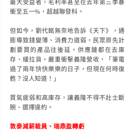
最大受益者，毛利率甚至在去年第三季暴
衝至五一%，超越聯發科。
但如今，劉代銘無奈地告訴《天下》，通
膨導致錢變薄、消費力道弱，民眾原先計
劃要買的產品往後延，供應鏈都在去庫
存、緩拉貨，嚴重衝擊義隆營收，「筆電
過了兩年快快樂樂的日子，但現在何時復
甦？沒人知道！」
買氣疲弱和高庫存，讓義隆不得不壯士斷
腕、選擇違約。
敦泰減薪裁員、瑞鼎盈轉虧