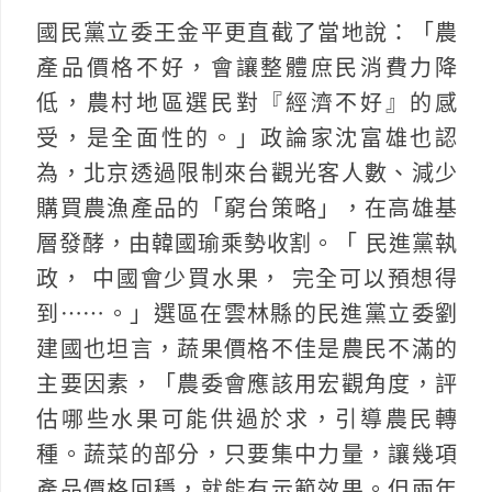
國民黨立委王金平更直截了當地說：「農
產品價格不好，會讓整體庶民消費力降
低，農村地區選民對『經濟不好』的感
受，是全面性的。」政論家沈富雄也認
為，北京透過限制來台觀光客人數、減少
購買農漁產品的「窮台策略」，在高雄基
層發酵，由韓國瑜乘勢收割。「 民進黨執
政， 中國會少買水果， 完全可以預想得
到⋯⋯。」選區在雲林縣的民進黨立委劉
建國也坦言，蔬果價格不佳是農民不滿的
主要因素，「農委會應該用宏觀角度，評
估哪些水果可能供過於求，引導農民轉
種。蔬菜的部分，只要集中力量，讓幾項
產品價格回穩，就能有示範效果。但兩年