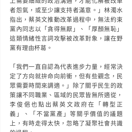
上需要細緻的政治溝通，才能化解被改革
者怨氣，或至少讓支持者滿意。」林濁水
指出，蔡英文推動改革過程中，無法約束
黨內同志以「貪得無厭」、「厚顏無恥」
這類情緒性言詞攻擊被改革對象，讓在野
黨有理由杯葛。
「我們一直自認為代表進步力量，經常決
定了方向就拚命向前衝，但有些觀念，民
眾需要時間來調適。」除了關乎民生的政
策讓不同職業、區域的民眾皆無所適從，
李俊俋也點出蔡英文政府在「轉型正
義」、「不當黨產」等關乎價值的議題
上，有時走得太快，忽略了凝聚社會共識