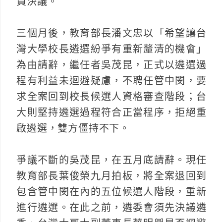
員決議。
三個月後，教育部長潘文忠以「希望讓台
灣大學校長遴選紛爭有重新釐清的機會」
為由請辭，繼任者吳茂昆，正式以遴選過
程有利益未迴避疑慮，不聘任管中閔，要
求全案回到校長候選人資格審查階段；台
大則堅持遴選過程符合正當程序，拒絕重
啟遴選，雙方僵持不下。
爭議不斷的吳茂昆，在五月底請辭。現任
教育部長葉俊榮九月拍板，將全案退回到
包含管中閔在內的五位候選人階段，重新
進行遴選。在此之前，遴委會須先決議遴