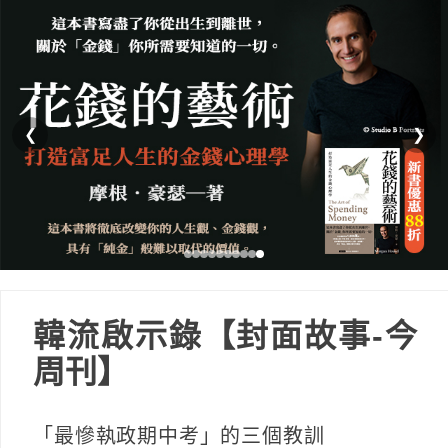
❮
❯
韓流啟示錄【封面故事-今
周刊】
「最慘執政期中考」的三個教訓