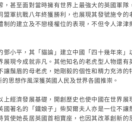
榨，甚至面對當時擁有世界上最強大的英國軍隊
同盟軍抗戰八年終獲勝利，也展現其發號施令的
體制的建立及不戀棧權位的表現，不但令人津津
的鄧小平，其「貓論」建立中國「四十幾年來」
界展現今成就非凡。其他知名的老虎型人物還有
不讓鬚眉的母老虎，她剛毅的個性和精力充沛的
新的思想作風深獲英國人民及世界各國推崇。
以上經濟發展基礎，開創歷史也使中國在世界展
英國著名的「鐵娘子」柴契爾夫人亦是一位不讓
特質使她長居英國首相寶座，也因其改革創新的