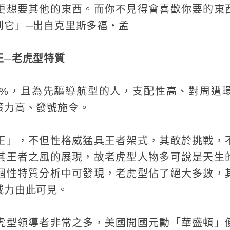
更想要其他的東西。而你不見得會喜歡你要的東
到它」─出自克里斯多福‧孟
王─老虎型特質
5%，且為先驅導航型的人，支配性高、對周遭
策力高、發號施令。
王」，不但性格威猛具王者架式，其敢於挑戰，
其王者之風的展現，故老虎型人物多可說是天生
個性特質分析中可發現，老虎型佔了絕大多數，
威力由此可見。
虎型領導者非常之多，美國開國元勳「華盛頓」