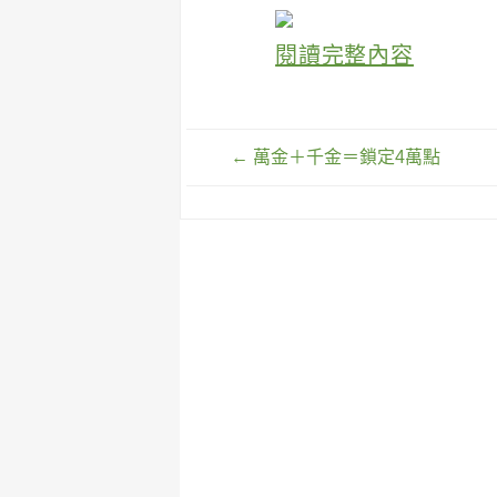
閱讀完整內容
文
←
萬金＋千金＝鎖定4萬點
章
導
覽