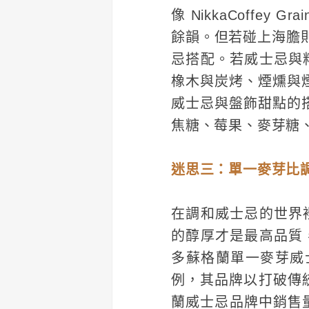
像 NikkaCoff
餘韻。但若碰上海膽則會
忌搭配。若威士忌與
橡木與炭烤、煙燻與煙
威士忌與盤飾甜點的搭
焦糖、莓果、麥芽糖
迷思三：單一麥芽比
在調和威士忌的世界
的醇厚才是最高品質
多蘇格蘭單一麥芽威士
例，其品牌以打破傳統、
蘭威士忌品牌中銷售量最