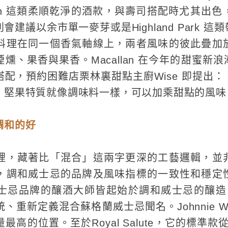
ey Grain 這類柔順乾淨的酒款，與壽司搭配時尤其
建議以余市單一麥芽或是Highland Park 
料理在同一個香氣軸線上，兩者風味的彼此疊加
燻、果香與果香。Macallan 在今年的甜蜜新
配，預約困難店栗林裏甜點主廚Wise 即提出
、堅果特質就像調味料一樣，可以加乘甜點的風味
調和的好
裡，藏著比「混合」這兩字更深的工藝邏輯，並
，調和威士忌的品牌及風味指標的一致性和穩定
忌品牌的釀酒大師皆起始於調和威士忌的釀造：以Co
重新定義混合蘇格蘭威士忌聞名。Johnnie Wa
高的位置。至於Royal Salute，它的標準款