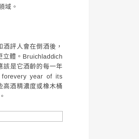
尚領域。
和酒評人會在倒酒後，
ruichladdich
，應該是它酒齡的每一年
revery year of its
些高酒精濃度或橡木桶
。