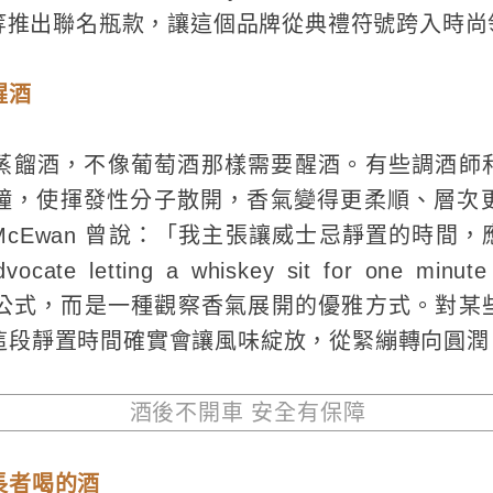
uinn 等推出聯名瓶款，讓這個品牌從典禮符號跨入時
醒酒
蒸餾酒，不像葡萄酒那樣需要醒酒。有些調酒師
使揮發性分子散開，香氣變得更柔順、層次更立體。B
 McEwan 曾說：「我主張讓威士忌靜置的時間
letting a whiskey sit for one minute fo
科學公式，而是一種觀察香氣展開的優雅方式。對某
這段靜置時間確實會讓風味綻放，從緊繃轉向圓潤
酒後不開車 安全有保障
長者喝的酒