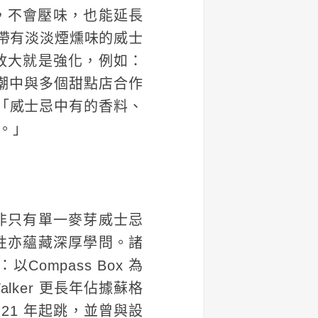
出色，不會壓味，也能延長
這類帶有淡淡煙燻味的威士
放大就是強化，例如：
浪潮中與多個甜點店合作
：「威士忌中有的香料、
。」
非只有單一麥芽威士忌
性亦蘊藏深厚學問。諸
mpass Box 為
lker 更長年佔據蘇格
從21 年起跳，並曾與設