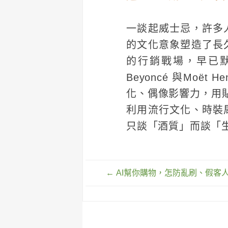
一談起威士忌，許多
的文化意象塑造了長
的行銷戰場，早已
Beyoncé 與Moë
化、偶像影響力，用貼近
利用流行文化、時裝
只談「酒質」而談「
文
←
AI幫你購物，怎防亂刷、假客
章
導
覽