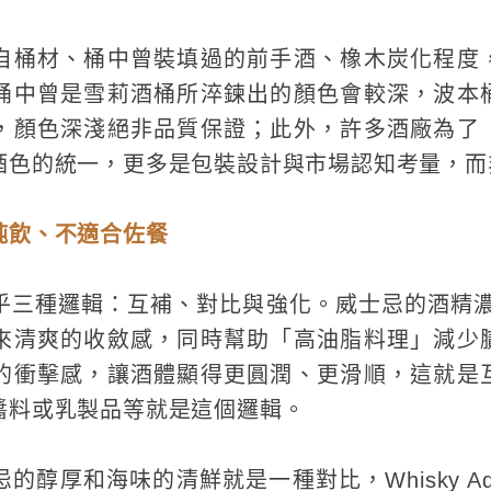
自桶材、桶中曾裝填過的前手酒、橡木炭化程度
桶中曾是雪莉酒桶所淬鍊出的顏色會較深，波本
，顏色深淺絕非品質保證；此外，許多酒廠為了
酒色的統一，更多是包裝設計與市場認知考量，而
純飲、不適合佐餐
乎三種邏輯：互補、對比與強化。威士忌的酒精濃度
來清爽的收斂感，同時幫助「高油脂料理」減少
的衝擊感，讓酒體顯得更圓潤、更滑順，這就是
醬料或乳製品等就是這個邏輯。
醇厚和海味的清鮮就是一種對比，Whisky Adv