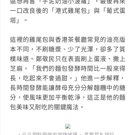
還想再嘗「芋泥奶油小菠蘿」，最後再來
一口改良後的「港式雞尾包」與「葡式蛋
塔」。
這裡的雞尾包與香港茶餐廳常見的油亮版
本不同，不刷糖漿、少了光澤，卻多了質
樸味道。鄭敬民只在表面刷上蛋液、撒上
芝麻，「我們的麵包發酵時間比一般來得
長，吃起來不會過甜。」他進一步解釋，
長時間發酵能讓酵母充分分解麵糰中的糖
分，使風味更加平衡乾淨，這正是他的麵
包美味又耐吃的關鍵魔法。
▲瓜瓜現點現做的窯烤披薩， 喜歡莫札瑞拉