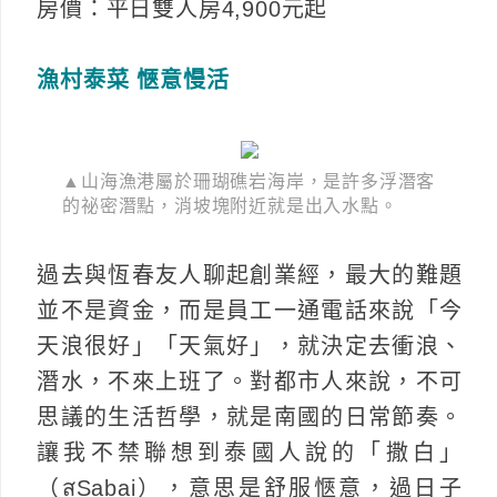
房價：平日雙人房4,900元起
漁村泰菜 愜意慢活
▲山海漁港屬於珊瑚礁岩海岸，是許多浮潛客
的祕密潛點，消坡塊附近就是出入水點。
過去與恆春友人聊起創業經，最大的難題
並不是資金，而是員工一通電話來說「今
天浪很好」「天氣好」，就決定去衝浪、
潛水，不來上班了。對都市人來說，不可
思議的生活哲學，就是南國的日常節奏。
讓我不禁聯想到泰國人說的「撒白」
（สSabai），意思是舒服愜意，過日子