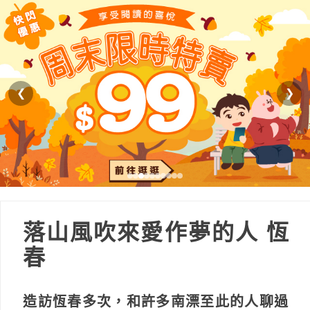
❮
❯
落山風吹來愛作夢的人 恆
春
造訪恆春多次，和許多南漂至此的人聊過