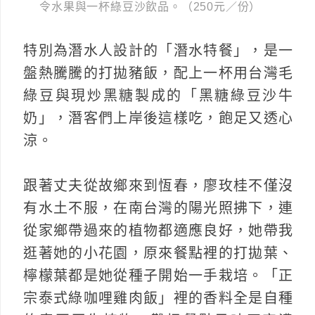
令水果與一杯綠豆沙飲品。（250元／份）
特別為潛水人設計的「潛水特餐」，是一
盤熱騰騰的打拋豬飯，配上一杯用台灣毛
綠豆與現炒黑糖製成的「黑糖綠豆沙牛
奶」，潛客們上岸後這樣吃，飽足又透心
涼。
跟著丈夫從故鄉來到恆春，廖玫桂不僅沒
有水土不服，在南台灣的陽光照拂下，連
從家鄉帶過來的植物都適應良好，她帶我
逛著她的小花園，原來餐點裡的打拋葉、
檸檬葉都是她從種子開始一手栽培。「正
宗泰式綠咖哩雞肉飯」裡的香料全是自種