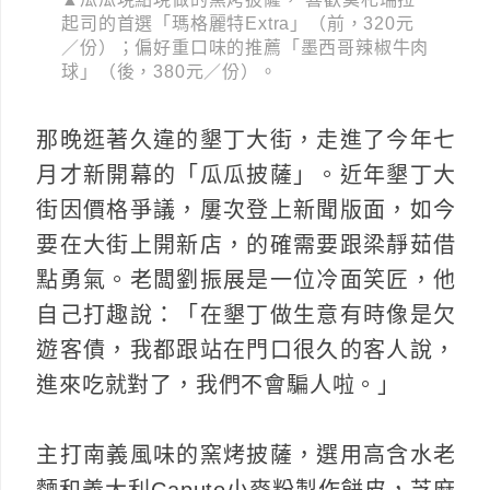
起司的首選「瑪格麗特Extra」（前，320元
／份）；偏好重口味的推薦「墨西哥辣椒牛肉
球」（後，380元／份）。
那晚逛著久違的墾丁大街，走進了今年七
月才新開幕的「瓜瓜披薩」。近年墾丁大
街因價格爭議，屢次登上新聞版面，如今
要在大街上開新店，的確需要跟梁靜茹借
點勇氣。老闆劉振展是一位冷面笑匠，他
自己打趣說：「在墾丁做生意有時像是欠
遊客債，我都跟站在門口很久的客人說，
進來吃就對了，我們不會騙人啦。」
主打南義風味的窯烤披薩，選用高含水老
麵和義大利Caputo小麥粉製作餅皮，芝麻