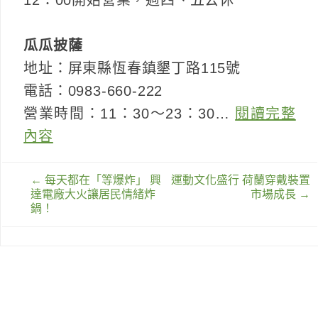
瓜瓜披薩
地址：屏東縣恆春鎮墾丁路115號
電話：0983-660-222
營業時間：11：30～23：30…
閱讀完整
內容
文
←
每天都在「等爆炸」 興
運動文化盛行 荷蘭穿戴裝置
章
達電廠大火讓居民情緒炸
市場成長
→
導
鍋！
覽