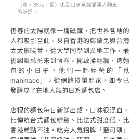
（後，35元／個）也是口味單純卻讓人難忘
的味道。
恆春的太陽就像一塊磁鐵，把世界各地的
人都吸引至此。來自香港的鄭敬民與台灣
太太廖曉萱，從大學同學到異地工作，最
後飄飄蕩蕩來到恆春，開啟揉麵糰、烤麵
包的小日子。他們一起經營的「覓
manmade」，從網路接單起家，如今已
發酵成了在地人氣的日系麵包店。
店裡的麵包每日新鮮出爐，口味很混血，
比傳統台式麵包精緻、比法式甜度低、比
香港糕點不油。吃完人氣招牌「鹽可頌」