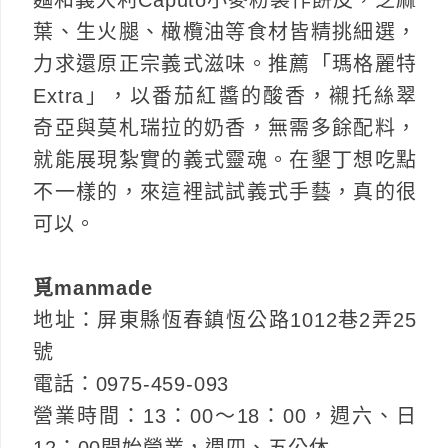
葉、生火腿、橄欖油等食材皆精挑細選，
力求還原正宗義式滋味。推薦「瑪格麗特
Extra」，以番茄紅醬的酸香，襯托絲翠
奇亞與莫札瑞拉的奶香，無需多餘配料，
就能展現紮實的義式靈魂。在墾丁想吃點
不一樣的，來這裡試試義式手藝，真的很
可以。
覓manmade
地址：屏東縣恆春鎮恆公路1012巷2弄25
號
電話：0975-459-093
營業時間：13：00～18：00，週六、日
12：00開始營業，週四、五公休