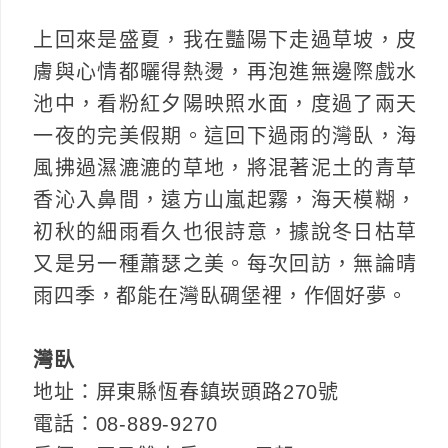
上回來是盛夏，我在豔陽下走過草坡，皮
膚與心情都曬得熱燙，再泡進無邊際戲水
池中，看粉紅夕陽映照水面，度過了兩天
一夜的完美假期。這回下過雨的灣臥，海
風拂過濕漉漉的草地，將混著泥土的青草
香沁入鼻間，遠方山嵐起霧，海天模糊，
初秋的細雨看久也很詩意，據說冬日枯草
又是另一種蕭瑟之美。每次回訪，無論晴
雨四季，都能在灣臥碉堡裡，作個好夢。
灣臥
地址：屏東縣恆春鎮崁頭路270號
電話：08-889-9270