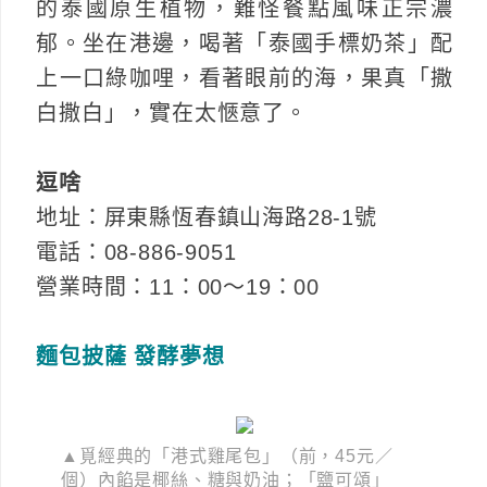
的泰國原生植物，難怪餐點風味正宗濃
郁。坐在港邊，喝著「泰國手標奶茶」配
上一口綠咖哩，看著眼前的海，果真「撒
白撒白」，實在太愜意了。
逗啥
地址：屏東縣恆春鎮山海路28-1號
電話：08-886-9051
營業時間：11：00～19：00
麵包披薩 發酵夢想
▲覓經典的「港式雞尾包」（前，45元／
個）內餡是椰絲、糖與奶油；「鹽可頌」