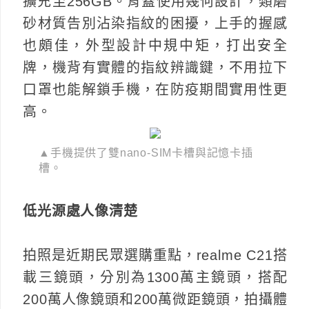
擴充至256GB。背蓋使用幾何設計，類磨
砂材質告別沾染指紋的困擾，上手的握感
也頗佳，外型設計中規中矩，打出安全
牌，機背有實體的指紋辨識鍵，不用拉下
口罩也能解鎖手機，在防疫期間實用性更
高。
▲手機提供了雙nano-SIM卡槽與記憶卡插
槽。
低光源處人像清楚
拍照是近期民眾選購重點，realme C21搭
載三鏡頭，分別為1300萬主鏡頭，搭配
200萬人像鏡頭和200萬微距鏡頭，拍攝體