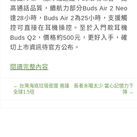
高通話品質，續航力部分Buds Air 2 Neo
達28小時，Buds Air 2為25小時，支援觸
控可直接在耳機操控。至於入門款耳機
Buds Q2，價格約500元，更好入手，確
切上市資訊待官方公布。
閱讀完整內容
文
←
台灣海底垃圾密度 竟達
長者水喝太少 當心記憶力下
章
全球1.5倍
降
→
導
覽