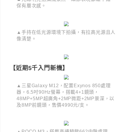
保有層次感。
▲手持在低光源環境下拍攝，有拉高光源且人
像清楚。
【近期5千入門新機】
▲三星Galaxy M12，配置Exynos 850處理
器，6.5吋90Hz螢幕，搭載4+1鏡頭，
48MP+5MP超廣角+2MP微距+2MP景深，以
及8MP前鏡頭，售價4990元/支。
▲POCO M3，搭載高通驍龍662中階處理