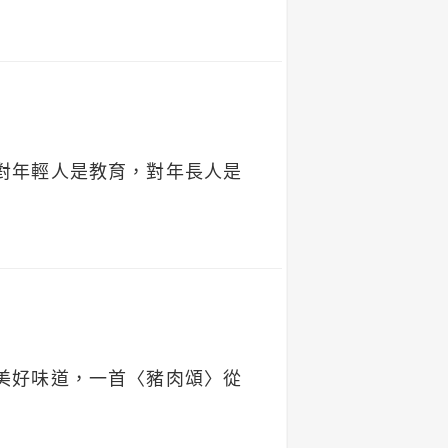
對年輕人是教育，對年長人是
。
美好味道，一首〈豬肉頌〉從