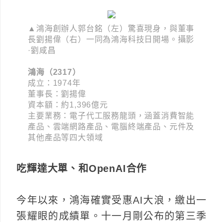
▲鴻海創辦人郭台銘（左）驚喜現身，與董事
長劉揚偉（右）一同為鴻海科技日開場。攝影
·劉咸昌
鴻海（2317）
成立：1974年
董事長：劉揚偉
資本額：約1,396億元
主要業務：電子代工服務龍頭，涵蓋消費智能
產品、雲端網路產品、電腦終端產品、元件及
其他產品等四大領域
吃輝達大單、和OpenAI合作
今年以來，鴻海確實受惠AI大浪，繳出一
張耀眼的成績單。十一月剛公布的第三季