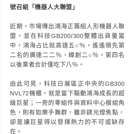
號召組「機器人大聯盟」
近期，市場傳出鴻海正籌組人形機器人聯
盟，並在科技GB200/300整體出貨量當
中，鴻海占比就高達五○％，遙遙領先第
二名的廣達二二％、緯創二○％，第四名
以後業者合計僅吃下八％。
由此可見，科技日展區正中央的GB300
NVL72機櫃，就是當下驅動鴻海成長的超
級巨星；一旁的零組件與資料中心模組角
色，則有如樂手舞群，雖非鎂光燈焦點，
卻是讓巨星得以發揮熱力的不可或缺存
在。