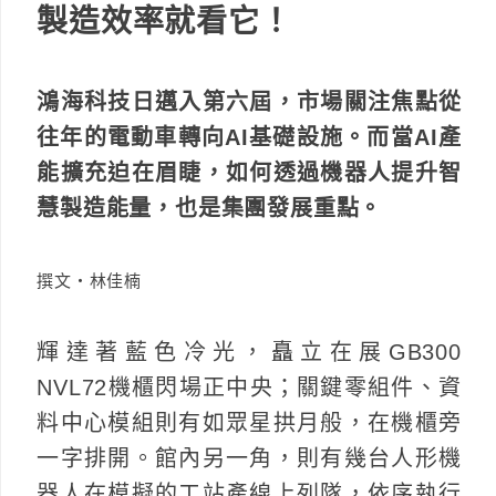
製造效率就看它！
鴻海科技日邁入第六屆，市場關注焦點從
往年的電動車轉向AI基礎設施。而當AI產
能擴充迫在眉睫，如何透過機器人提升智
慧製造能量，也是集團發展重點。
撰文‧林佳楠
輝達著藍色冷光，矗立在展GB300
NVL72機櫃閃場正中央；關鍵零組件、資
料中心模組則有如眾星拱月般，在機櫃旁
一字排開。館內另一角，則有幾台人形機
器人在模擬的工站產線上列隊，依序執行