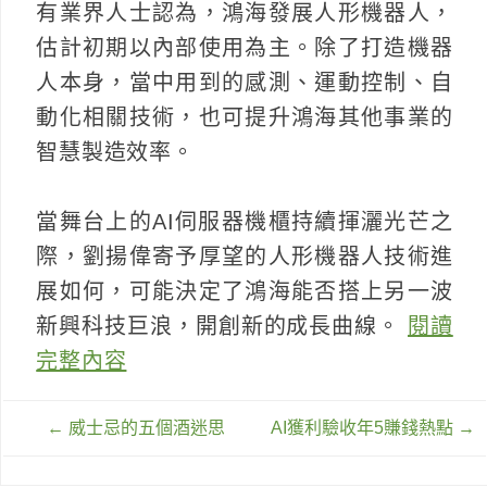
有業界人士認為，鴻海發展人形機器人，
估計初期以內部使用為主。除了打造機器
人本身，當中用到的感測、運動控制、自
動化相關技術，也可提升鴻海其他事業的
智慧製造效率。
當舞台上的AI伺服器機櫃持續揮灑光芒之
際，劉揚偉寄予厚望的人形機器人技術進
展如何，可能決定了鴻海能否搭上另一波
新興科技巨浪，開創新的成長曲線。
閱讀
完整內容
文
←
威士忌的五個酒迷思
AI獲利驗收年5賺錢熱點
→
章
導