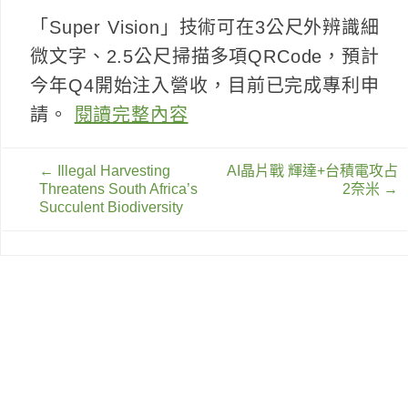
「Super Vision」技術可在3公尺外辨識細
微文字、2.5公尺掃描多項QRCode，預計
今年Q4開始注入營收，目前已完成專利申
請。
閱讀完整內容
文
←
Illegal Harvesting
AI晶片戰 輝達+台積電攻占
章
Threatens South Africa’s
2奈米
→
導
Succulent Biodiversity
覽