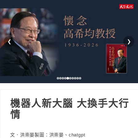
❮
❯
機器人新大腦 大換手大行
情
文．洪崇晏製圖：洪崇晏、chatgpt