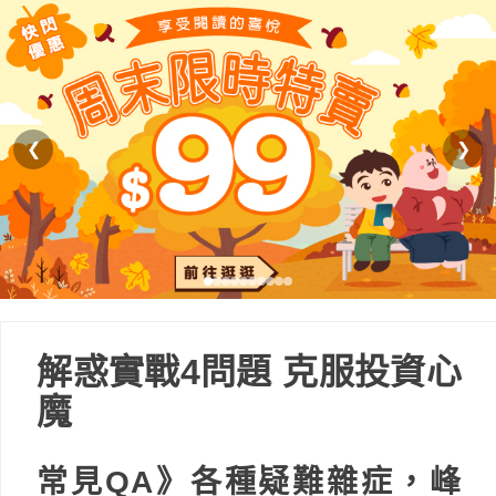
❮
❯
解惑實戰4問題 克服投資心
魔
常見QA》各種疑難雜症，峰