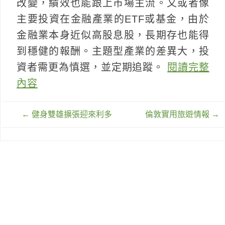
改變，績效也能跟上市場主流。又或者像
主要投資在金融產業的ETF或基金，由於
金融業本身近似高股息股，長期存也能得
到穩健的報酬。主題型產業的差異大，投
資者需更為慎選，並定期追蹤。
閱讀完整
內容
文
←
健身雙雄擴張迎來利多
倫敦實用旅遊情報
→
章
導
覽