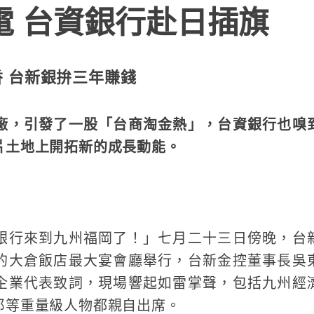
電 台資銀行赴日插旗
 台新銀拚三年賺錢
廠，引發了一股「台商淘金熱」，台資銀行也嗅
片土地上開拓新的成長動能。
銀行來到九州福岡了！」七月二十三日傍晚，台
的大倉飯店最大宴會廳舉行，台新金控董事長吳
企業代表致詞，現場響起如雷掌聲，包括九州經
郎等重量級人物都親自出席。