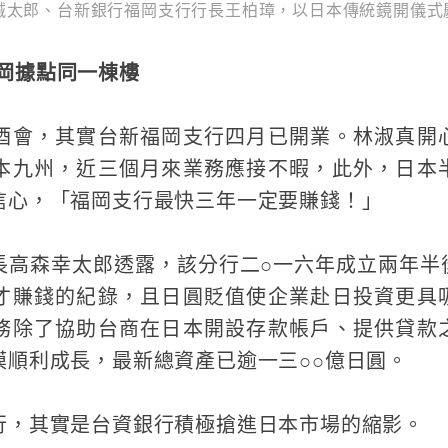
誠太郎、台新銀行福岡支行行長王柏璋，以日本傳統鏡開儀式
福岡據點同一棟樓
酒會，其實台新福岡支行四月已開業。林淑真開
本九州，近三個月來業務應接不暇，此外，日本
信心，「福岡支行最快三年一定要賺錢！」
長高森幸太郎透露，該分行二○一六年成立兩年半
才賺錢的紀錄，且日圓貶值使企業赴日投資更具
務除了協助台商在日本開設存款帳戶、提供貸款
模順利成長，最新總資產已逾一三○○億日圓。
行，其實是台資銀行積極搶進日本市場的縮影。