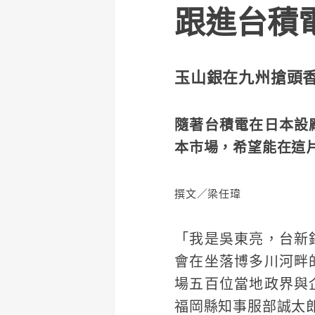
跟進台積
玉山銀在九州搶頭香
隨著台積電在日本設
本市場，希望能在這
撰文／梁任瑋
「我是吳東亮，台新
會在坐落博多川河畔
場五百位當地政界與
福岡縣知事服部誠太