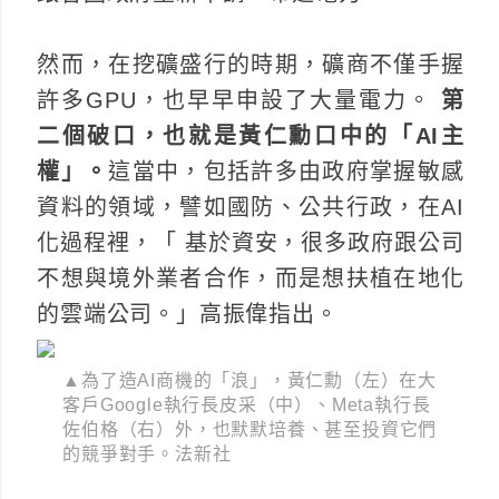
然而，在挖礦盛行的時期，礦商不僅手握
許多GPU，也早早申設了大量電力。
第
二個破口，也就是黃仁勳口中的「AI主
權」。
這當中，包括許多由政府掌握敏感
資料的領域，譬如國防、公共行政，在AI
化過程裡，「 基於資安，很多政府跟公司
不想與境外業者合作，而是想扶植在地化
的雲端公司。」高振偉指出。
▲為了造AI商機的「浪」，黃仁勳（左）在大
客戶Google執行長皮采（中）、Meta執行長
佐伯格（右）外，也默默培養、甚至投資它們
的競爭對手。法新社