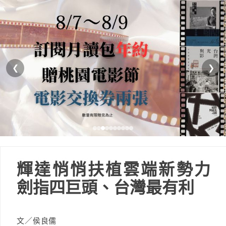
❮
❯
輝達悄悄扶植雲端新勢力
劍指四巨頭、台灣最有利
文／侯良儒