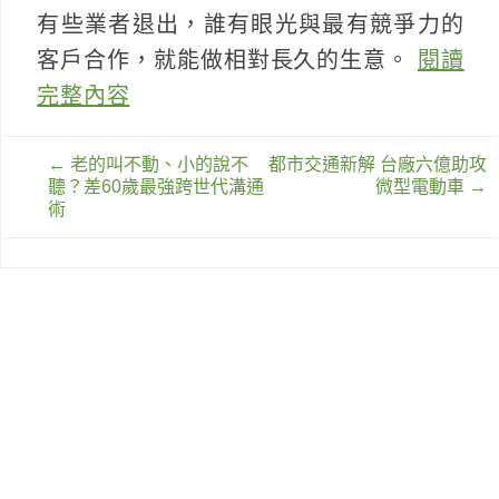
有些業者退出，誰有眼光與最有競爭力的
客戶合作，就能做相對長久的生意。
閱讀
完整內容
文
←
老的叫不動、小的說不
都市交通新解 台廠六億助攻
章
聽？差60歲最強跨世代溝通
微型電動車
→
導
術
覽