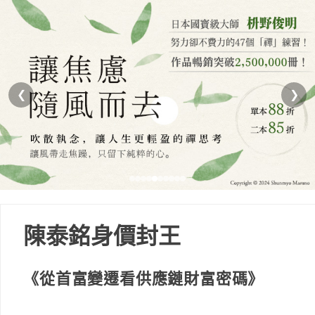
❮
❯
陳泰銘身價封王
《從首富變遷看供應鏈財富密碼》