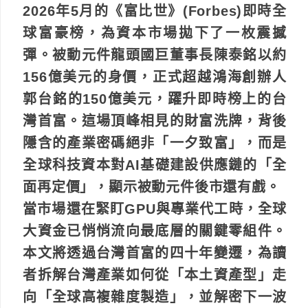
2026年5月的《富比世》(Forbes)即時全
球富豪榜，為資本市場拋下了一枚震撼
彈。被動元件龍頭國巨董事長陳泰銘以約
156億美元的身價，正式超越鴻海創辦人
郭台銘的150億美元，躍升即時榜上的台
灣首富。這場頂峰相見的財富洗牌，背後
隱含的產業密碼絕非「一夕致富」，而是
全球科技資本對AI基礎建設供應鏈的「全
面再定價」，顯示被動元件後市還有戲。
當市場還在緊盯GPU與專業代工時，全球
大資金已悄悄流向最底層的關鍵零組件。
本文將透過台灣首富的四十年變遷，為讀
者拆解台灣產業如何從「本土資產型」走
向「全球高複雜度製造」，並解密下一波