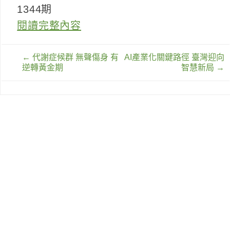
1344期
閱讀完整內容
文
←
代謝症候群 無聲傷身 有
AI產業化關鍵路徑 臺灣迎向
章
逆轉黃金期
智慧新局
→
導
覽