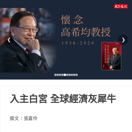
❮
❯
入主白宮 全球經濟灰犀牛
撰文：張嘉伶