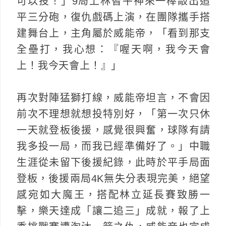
可以投！」9局上林智平神來一棒敲出追
平三分砲，復仇戲碼上演，在團隊攜手搭
建舞台上，主角屬於威能帝，「看到那支
全壘打，我心想：『喔天啊，我今天會
上！我今天會上！』」
再次對陣猛獅打線，威能帝坦言，不會因
前次不理想就想投特別好，「第一次只休
一天就登板後援，感覺很興奮，球隊有請
我多投一局，而我已經準備好了。」中職
生涯從未留下後援紀錄，此時於平手局面
登板，後援兩局4K無失分表現完美，絕望
感宛如大魔王，搭配林立延長賽致勝一
擊，樂天達成「讓二追三」成就，報了上