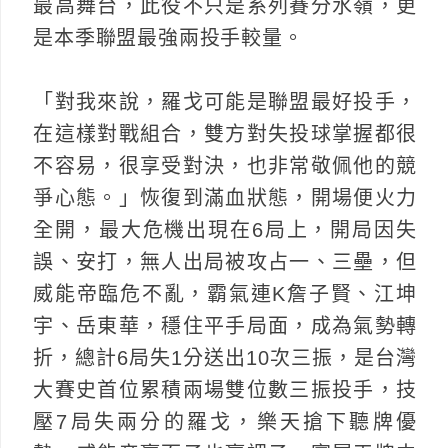
最高舞台，此役不只是系列賽分水嶺，更
是本季聯盟最強兩投手較量。
「對我來說，羅戈可能是聯盟最好投手，
在這樣對戰組合，雙方對失投球掌握都很
不容易，很享受對決，也非常敬佩他的競
爭心態。」恢復到滿血狀態，開場便火力
全開，最大危機出現在6局上，開局因失
誤、安打，無人出局被攻占一、三壘，但
威能帝臨危不亂，霸氣連K詹子賢、江坤
宇、岳東華，穩住平手局面，成為氣勢轉
折，總計6局失1分送出10次三振，是台灣
大賽史首位累積兩場雙位數三振投手，技
壓7局失兩分的羅戈，樂天搶下聽牌優