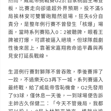
然而，威能帝挑戰賽G2於自家桃園主場登
板，比賽走向卻遠超外界預期，投不滿5
局挨林安可雙響砲黯然退場，狂失6分自
責分，是整年例行賽不曾發生「核爆」場
面，當時系列賽陷入0：2被聽牌，眼看王
牌被打爆，可謂被逼入絕境，但球隊戲劇
性後來居上，靠著宋嘉翔救命追平轟與再
見安打延長戰線。
生涯例行賽對獅隊不曾吞敗，季後賽摔了
一跤，不過樂天G3再下一城，系列賽逼入
最終戰，給了威能帝雪恥機會，G2先發用
了93球，僅休息一天後，一到球場便告訴
主帥古久保健二：「今天不管幾局，我都