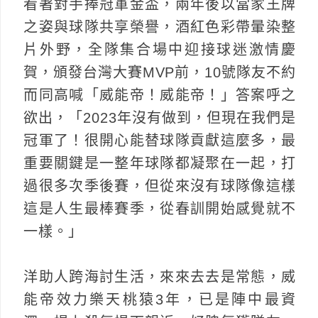
看著對手捧冠軍金盃，兩年後以當家王牌
之姿與球隊共享榮譽，酒紅色彩帶暈染整
片外野，全隊集合場中迎接球迷激情慶
賀，頒發台灣大賽MVP前，10號隊友不約
而同高喊「威能帝！威能帝！」答案呼之
欲出，「2023年沒有做到，但現在我們是
冠軍了！很開心能替球隊貢獻這麼多，最
重要關鍵是一整年球隊都凝聚在一起，打
過很多次季後賽，但從來沒有球隊像這樣
這是人生最棒賽季，從春訓開始感覺就不
一樣。」
洋助人跨海討生活，來來去去是常態，威
能帝效力樂天桃猿3年，已是陣中最資