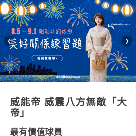
❮
❯
威能帝 威震八方無敵「大
帝」
最有價值球員