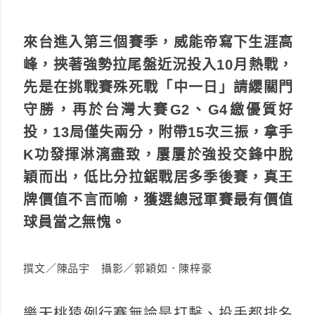
來台進入第三個賽季，威能帝寫下生涯高
峰，挾著強勢拉尾盤近況投入10月熱戰，
先是在挑戰賽殊死戰「中一日」請纓關門
守勝，再於台灣大賽G2、G4繳優質好
投，13局僅失兩分，附帶15次三振，拿手
K功發揮淋漓盡致，屢屢於強投交鋒中脫
穎而出，低比分拉鋸戰居多季後賽，真王
牌價值不言而喻，獲選總冠軍賽最有價值
球員當之無愧。
撰文／陳品宇 攝影／郭穎如．陳梓豪
樂天桃猿例行賽無論是打擊、投手都排名