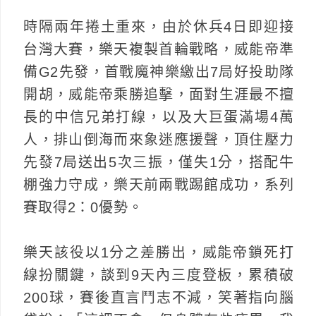
時隔兩年捲土重來，由於休兵4日即迎接
台灣大賽，樂天複製首輪戰略，威能帝準
備G2先發，首戰魔神樂繳出7局好投助隊
開胡，威能帝乘勝追擊，面對生涯最不擅
長的中信兄弟打線，以及大巨蛋滿場4萬
人，排山倒海而來象迷應援聲，頂住壓力
先發7局送出5次三振，僅失1分，搭配牛
棚強力守成，樂天前兩戰踢館成功，系列
賽取得2：0優勢。
樂天該役以1分之差勝出，威能帝鎖死打
線扮關鍵，談到9天內三度登板，累積破
200球，賽後直言鬥志不減，笑著指向腦