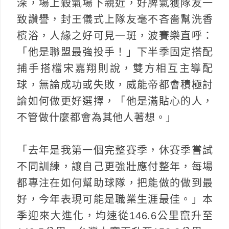
深，場上殺氣場下親近，好脾氣獲隊友一
致讚譽，封王儀式上隊友毫不吝嗇幫洗香
檳浴，人緣之好可見一斑，波賽樂直呼：
「他是聯盟最強投手！」下半季固定搭配
捕手搭檔宋嘉翔則說，雙方相互主導配
球，無論成功或失敗，威能帝都會積極討
論如何做更好選擇，「他是滿貼心的人，
不管做什麼都會為其他人著想。」
「去年是我第一個完整賽季，休賽季嘗試
不同訓練，讓自己更強壯應付整年，每場
都專注在如何幫助球隊，把能做的做到最
好，今年表現可能是職業生涯最佳。」本
季迎來大進化，均速從146.6公里竄升至