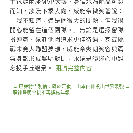
手包辦兩座MVP大獎，身價水漲船高可想
而知，談及下季去向，威能帝微笑著說：
「我不知道，這是個很大的問題，但我很
開心能留在這個團隊。」無論是選擇留隊
拚連霸、遠赴他國追求更佳待遇，甚或挑
戰未竟大聯盟夢想，威能帝爽朗笑容與霸
氣身影形成鮮明對比，永遠是猿迷心中難
忘投手丘絕景。
閱讀完整內容
文
←
巴菲特告別信：歸於沉寂
山本由伸投出世界最強
→
章
股神聲明今後不再撰寫年報
導
覽