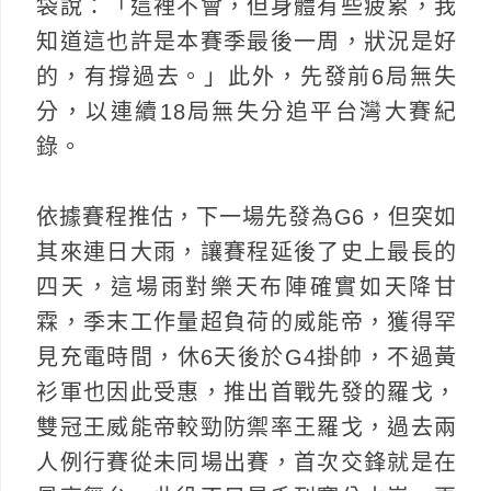
袋說：「這裡不會，但身體有些疲累，我
知道這也許是本賽季最後一周，狀況是好
的，有撐過去。」此外，先發前6局無失
分，以連續18局無失分追平台灣大賽紀
錄。
依據賽程推估，下一場先發為G6，但突如
其來連日大雨，讓賽程延後了史上最長的
四天，這場雨對樂天布陣確實如天降甘
霖，季末工作量超負荷的威能帝，獲得罕
見充電時間，休6天後於G4掛帥，不過黃
衫軍也因此受惠，推出首戰先發的羅戈，
雙冠王威能帝較勁防禦率王羅戈，過去兩
人例行賽從未同場出賽，首次交鋒就是在