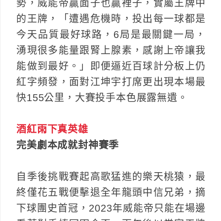
勢，威能帝贏面子也贏裡子，實屬王牌中
的王牌，「遭遇危機時，投出每一球都是
今天品質最好球路，6局是最關鍵一局，
湧現很多能量跟腎上腺素，感謝上帝讓我
能做到最好。」即便逼近百球計分板上仍
紅字頻發，面對江坤宇打席更出現本場最
快155公里，大賽投手本色展露無遺。
酒紅雨下真英雄
完美劇本成就封神賽季
自季後挑戰賽起高歌猛進的樂天桃猿，最
終僅花五戰便擊退全年龍頭中信兄弟，摘
下球團史首冠，2023年威能帝只能在場邊