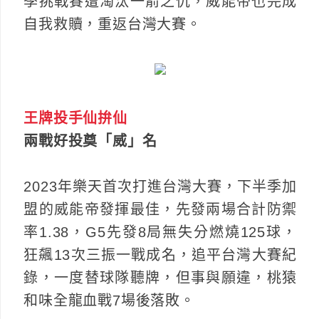
季挑戰賽遭淘汰一箭之仇，威能帝也完成
自我救贖，重返台灣大賽。
王牌投手仙拚仙
兩戰好投奠「威」名
2023年樂天首次打進台灣大賽，下半季加
盟的威能帝發揮最佳，先發兩場合計防禦
率1.38，G5先發8局無失分燃燒125球，
狂飆13次三振一戰成名，追平台灣大賽紀
錄，一度替球隊聽牌，但事與願違，桃猿
和味全龍血戰7場後落敗。