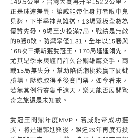
149.5公里，台灣大賽再升至152.2公里，
正是球速差異，讓威能帝化身打者眼中鬼
見愁，下半季神鬼難擋，13場登板全數為
優質先發，9場至少投滿7局，戰績是無敵
的9勝0敗，防禦率僅1.31，全年以15勝與
168次三振斬獲雙冠王，170局遙遙領先，
尤其是季末與纏鬥許久台鋼雄鷹交手，兩
戰15局無失分，幫助陷低潮桃猿贏下關鍵
勝場，壓線取得季後賽門票，如今看來，
若無其例行賽隻手遮天，樂天能否展開驚
奇之旅還是未知數。
雙冠王問鼎年度MVP，若威能帝成功獲
獎，將是繼郭進興後，睽違29年再度有投