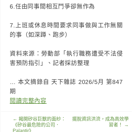
6.任由同事間相互鬥爭卻無作為
7.上班或休息時間要求同事做與工作無關
的事（如深蹲、跑步）
資料來源：勞動部「執行職務遭受不法侵
害預防指引」、記者採訪整理
… 本文摘錄自 天下雜誌 2026/5月 第847
期
閱讀完整內容
文
←
揭開矽谷巨獸的面紗：
擺脫資訊洪流，成為高效學
章
《矽谷最危險的公司．
習者！
→
導
Palantir》