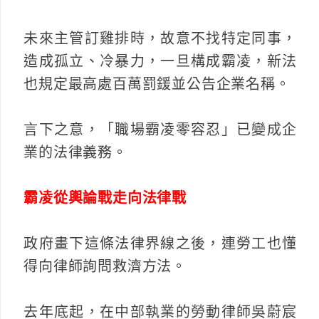
未來主管訂雞排時，故意不找特定同事，
造成孤立、冷暴力，一旦構成霸凌，新法
也規定最高處百萬罰鍰並公告企業名稱。
言下之意，「職場霸凌零容忍」已變成企
業的法律義務。
霸凌從輿論戰走向法律戰
政府畫下這條法律界線之後，連勞工也懂
得向律師詢問救濟方法。
去年底起，在中部執業的勞動律師吳蔚宸