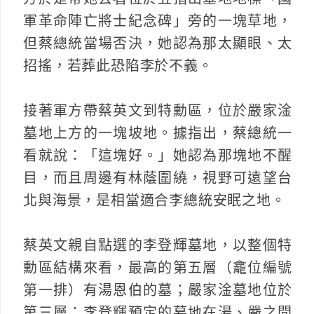
軍革命陣亡將士紀念碑」旁的一塊草地，
但蔡總統當場否決，她認為那太顯眼、太
招搖，若葬此恐陷李於不義。
接著軍方帶蔡英文到特勳區，位於嚴家淦
墓地上方的一塊坡地。據指出，蔡總統一
看就說：「這塊好。」她認為那塊地不醒
目，而且周邊有林蔭圍繞，視野可遠望台
北與海景，是相當適合李總統安眠之地。
蔡英文親自點選的李登輝墓地，以整個特
勳區結構來看，最高的第五層（龕位編號
第一排）有湯恩伯的墓；嚴家淦墓地位於
第三層；李登輝預定的墓地在湯、嚴之間