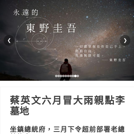
❮
❯
蔡英文六月冒大雨親點李
墓地
坐鎮總統府，三月下令超前部署老總