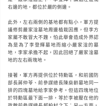
右邊的地，都位於嚴的側邊。
此外，左右兩側的基地都有點小，軍方提
議修剪嚴家淦墓地周邊植栽因應，但李方
家屬不敢冒大不韙，怕此舉會造成外界認
為是為了李登輝墓地而縮小嚴家淦的墓
地，李家承擔不起，因此回絕了嚴家淦墓
地的左右兩塊地。
接著，軍方再提供位於特勳區，和前國防
部長蔣仲苓、前參謀總長陳燊齡墓地同一
排的四塊墓地給李家參考。但這四塊地位
於特勳區最下面一排，等於李被壓在他的
政敵前參謀總長郝柏村之下；另一方面，