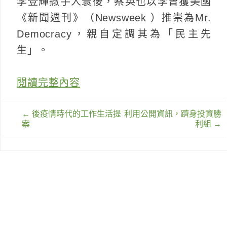
李登輝撒手人寰後，蔡英也以李曾獲美國
《新聞週刊》（Newsweek ）推崇為Mr.
Democracy，親自定調其為「民主先
生」。
閱讀完整內容
文
←
後疫情時代的工作生活提
利用公開資訊，躋身投資勝
章
案
利組
→
導
覽