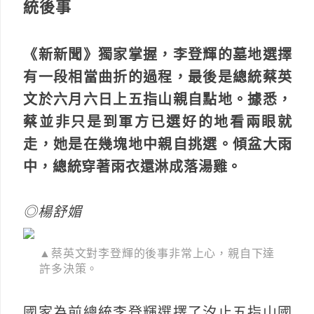
統後事
《新新聞》獨家掌握，李登輝的墓地選擇
有一段相當曲折的過程，最後是總統蔡英
文於六月六日上五指山親自點地。據悉，
蔡並非只是到軍方已選好的地看兩眼就
走，她是在幾塊地中親自挑選。傾盆大雨
中，總統穿著雨衣還淋成落湯雞。
◎楊舒媚
▲蔡英文對李登輝的後事非常上心，親自下達
許多決策。
國家為前總統李登輝選擇了汐止五指山國