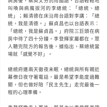
病房後，蔡英文分別用國語、台語輕輕地
叫喚與病魔拔河的李總統：「總統、總
統」；賴清德在床沿用台語對李講：「總
統，我是清德。」蘇貞昌也以台語表示：
「總統，我是蘇貞昌。」府院三巨頭在病
房中待了四十分鐘，李登輝家屬都在。眾
人聽完院方的報告後，據指出，蔡總統當
場就「感覺不好」。
總統府連兩天徹夜未眠，總統與所有親近
幕僚日夜守著電話，最是希望李能度過難
關，但也做好陪「民主先生」走完最後一
程的心理準備。