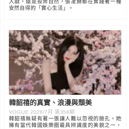
入戲，還是投奔自然，張凌赫都在實踐著一種
安然自得的「實心生活」。
韓韶禧的真實、浪漫與頹美
VOGUE 2026/7月 第358期
韓韶禧無疑有著一張讓人難以忽視的臉孔。她
擁有當代韓國娛樂圈最具辨識度的美貌之一，