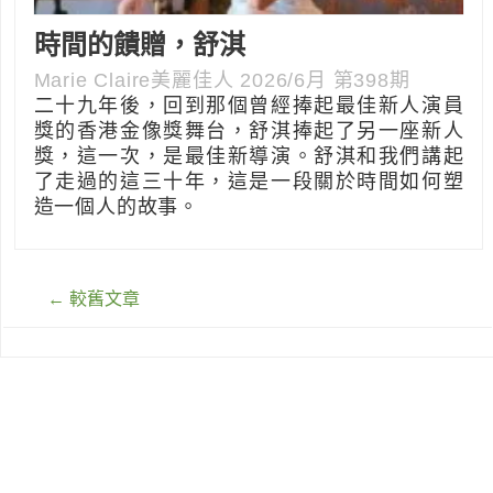
時間的饋贈，舒淇
Marie Claire美麗佳人 2026/6月 第398期
二十九年後，回到那個曾經捧起最佳新人演員
獎的香港金像獎舞台，舒淇捧起了另一座新人
獎，這一次，是最佳新導演。舒淇和我們講起
了走過的這三十年，這是一段關於時間如何塑
造一個人的故事。
文
←
較舊文章
章
導
覽