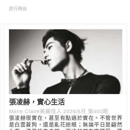
流行時尚
張凌赫，實心生活
Marie Claire美麗佳人 2026/8月 第400期
張凌赫很實在，甚至有點過於實在。不管世界
是白雲蒼狗，還是亂花迷眼；無論平日是翩然