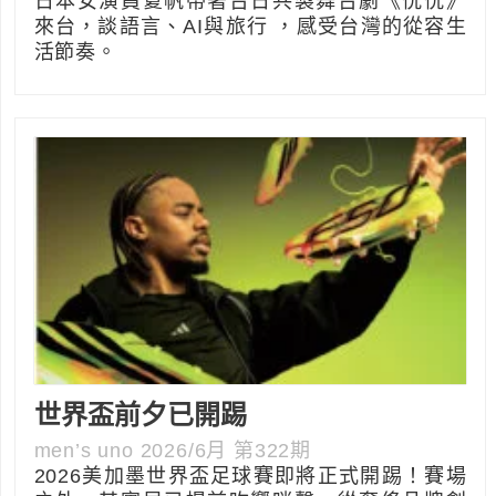
日本女演員夏帆帶著台日共製舞台劇《恍恍》
來台，談語言、AI與旅行 ，感受台灣的從容生
活節奏。
世界盃前夕已開踢
men’s uno 2026/6月 第322期
2026美加墨世界盃足球賽即將正式開踢！賽場