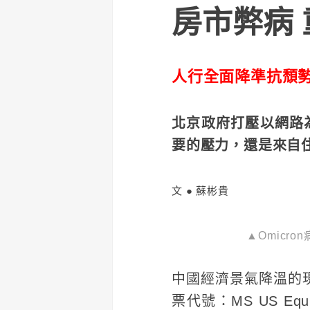
房市弊病
人行全面降準抗頹
北京政府打壓以網路
要的壓力，還是來自
文 ● 蘇彬貴
▲Omicr
中國經濟景氣降溫的現象
票代號：MS US Equ