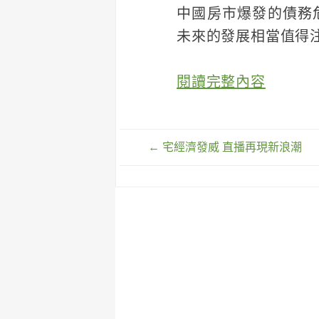
中國房市爆發的債務
未來的發展相當值得
閱讀完整內容
文
←
宅經濟發威 直播再現新浪潮
章
導
覽