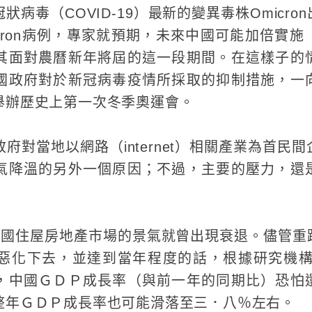
病毒（COVID-19）最新的變異毒株Omicr
cron病例，專家就預期，未來中國可能加倍實
其面對農曆新年將屆的這一段期間。在這樣子的
國政府對於新冠病毒疫情所採取的抑制措施，一
舉辦歷史上第一次冬季奧運會。
府對當地以網路（internet）相關產業為首民
氣降溫的另外一個原因；不過，主要的壓力，還
中國住屋房地產市場的景氣就曾出現衰退。儘管重
下去，並達到當年程度的話，根據研究機構Oxfor
，中國ＧＤＰ成長率（與前一年的同期比）恐怕
整年ＧＤＰ成長率也可能滑落至三．八％左右。