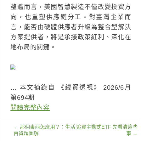
整體而言，美國智慧製造不僅改變投資方
向，也重塑供應鏈分工。對臺灣企業而
言，能否由硬體供應者升級為整合型解決
方案提供者，將是承接政策紅利、深化在
地布局的關鍵。
… 本文摘錄自 《經貿透視》 2026/6月
第694期
閱讀完整內容
文
←
那個東西怎麼用？：生活
追買主動式ETF 先看清這些
章
百貨超圖解
事
→
導