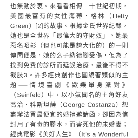
也無動於衷。來看看相傳二十世紀初期，
美國最富有的女性海蒂．格林（Hetty
Green）[2]的故事。根據金氏世界紀錄，
她也是全世界「最偉大的守財奴」。她最
惡名昭彰（但也可能是誇大化的）的一則
傳聞便是，她的么子納德腳受傷，但為了
找到免費的診所而延誤治療，最後不得不
截肢3。許多經典創作也圍繞著類似的主
題──情境喜劇《歡樂單身派對》
（Seinfeld）中，以小氣聞名的主角好友
喬治．科斯坦薩（George Costanza）想
盡辦法買最便宜的婚禮邀請函，卻因為信
封用了有毒的膠水，而害死他的未婚妻；
經典電影《美好人生》（It’s a Wonderful