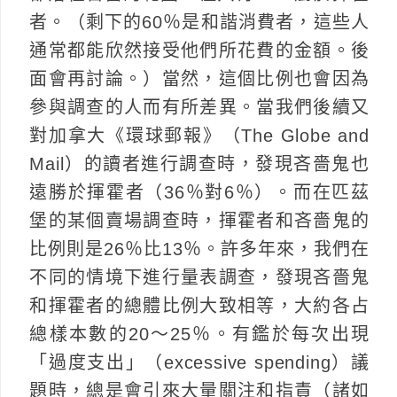
者。（剩下的60％是和諧消費者，這些人
通常都能欣然接受他們所花費的金額。後
面會再討論。）當然，這個比例也會因為
參與調查的人而有所差異。當我們後續又
對加拿大《環球郵報》（The Globe and
Mail）的讀者進行調查時，發現吝嗇鬼也
遠勝於揮霍者（36％對6％）。而在匹茲
堡的某個賣場調查時，揮霍者和吝嗇鬼的
比例則是26％比13％。許多年來，我們在
不同的情境下進行量表調查，發現吝嗇鬼
和揮霍者的總體比例大致相等，大約各占
總樣本數的20～25％。有鑑於每次出現
「過度支出」（excessive spending）議
題時，總是會引來大量關注和指責（諸如