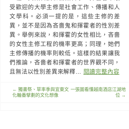
受歡迎的大學主修是社會工作、傳播和人
文學科。必須一提的是，這些主修的差
異，並不是因為吝嗇鬼和揮霍者的性別差
異。舉例來說，和揮霍的女性相比，吝嗇
的女性主修工程的機率更高；同理，她們
主修傳播的機率則較低。這樣的結果讓我
們推論，吝嗇者和揮霍者的世界觀不同，
且無法以性別差異來解釋…
閱讀完整內容
文
←
獨書祭、草率季與宜東文
一張圖看懂越南酒店江湖地
章
化輪番擘劃的文化想像
位
→
導
覽