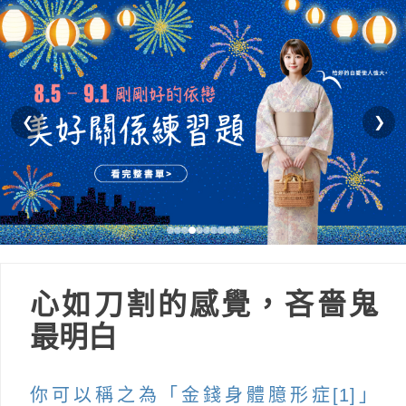
❮
❯
心如刀割的感覺，吝嗇鬼
最明白
你可以稱之為「金錢身體臆形症[1]」