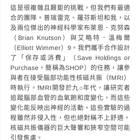
這是很複雜且艱鉅的挑戰，但我們有最適
合的團隊。普瑞雷克、羅芬斯坦和我，以
及兩位傑出的神經科學家布萊恩．克努森
（Brian Knutson）與艾略特．溫梅爾
（Elliott Wimmer）9。我們攜手合作設計
了「保存或消費」（Save Holdings or
Purchase，簡稱為SHOP）的任務，讓參
與者在接受腦部功能性核磁共振（fMRI）
時執行。fMRI開發於九○年代，讓研究者
追蹤腦部血管的血氧飽和度變化，而這些
變化能反映出神經的活動。這些實驗的過
程雖然非侵入性，但也絕對稱不上舒適。
核磁共振儀器的巨大聲響和狹窄空間可能
引發焦慮。