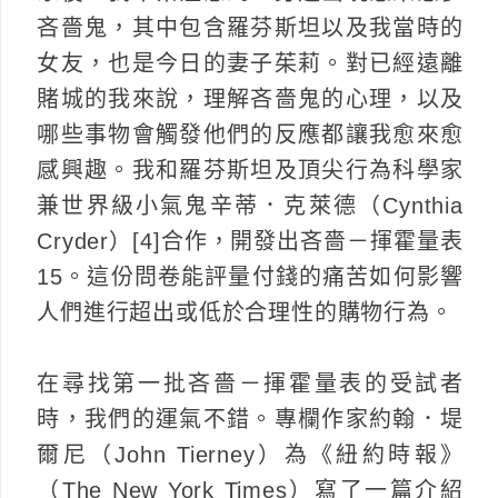
吝嗇鬼，其中包含羅芬斯坦以及我當時的
女友，也是今日的妻子茱莉。對已經遠離
賭城的我來說，理解吝嗇鬼的心理，以及
哪些事物會觸發他們的反應都讓我愈來愈
感興趣。我和羅芬斯坦及頂尖行為科學家
兼世界級小氣鬼辛蒂．克萊德（Cynthia
Cryder）[4]合作，開發出吝嗇－揮霍量表
15。這份問卷能評量付錢的痛苦如何影響
人們進行超出或低於合理性的購物行為。
在尋找第一批吝嗇－揮霍量表的受試者
時，我們的運氣不錯。專欄作家約翰．堤
爾尼（John Tierney）為《紐約時報》
（The New York Times）寫了一篇介紹