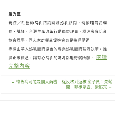
鍾秀靈
現任╱毛醫師哺乳諮詢團隊泌乳顧問．喬依哺育管理
長、講師．台灣生產改革行動聯盟理事．樹沐家庭陪育
協會理事．同志家庭權益促進會育兒指導講師
專欄由華人泌乳顧問協會的專業泌乳顧問輪流執筆，推
閱讀
廣正確觀念，讓有心哺乳的媽媽都能得償所願。
完整內容
文
←
懷舊病可能是個大商機
從反核到返核 童子賢：先鬆
章
開「非核家園」緊箍咒
→
導
覽