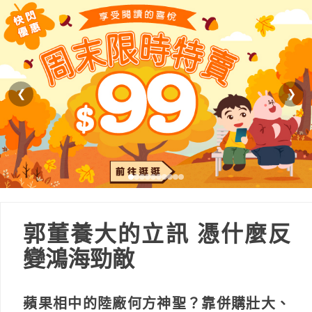
❮
❯
郭董養大的立訊 憑什麼反
變鴻海勁敵
蘋果相中的陸廠何方神聖？靠併購壯大、