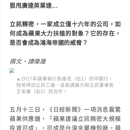
狠甩廣達英業達…
立訊精密，一家成立僅十六年的公司，如
何成為蘋果大力扶植的對象？它的存在，
是否會成為鴻海帝國的威脅？
撰文‧譚偉晟
▲2017年蘋果執行長庫克（右1）的中國行，
特地拜訪立訊工廠，並高調展示與立訊董事長
王來春（右2）的合作。
五月十三日，《日經新聞》一項消息震驚
蘋果供應鏈，「蘋果建議立訊精密大規模
投資可成」，可成是台灣金屬機殼廠，蘋