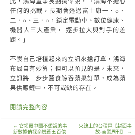
此，鴻海董事長劉揚偉說，「鴻海不擔心
任何的挑戰，長期會透過富士康一．○、
二．○、三．○，鎖定電動車、數位健康、
機器人三大產業， 逐步拉大與對手的差
距。」
不畏自己培植起來的立訊來搶訂單，鴻海
布局自有妙算；但可以預見的是，未來，
立訊將一步步蠶食鯨吞蘋果訂單，成為蘋
果供應鏈中，不可或缺的存在。
閱讀完整內容
文
←
它揭露中國不想說的事
火線上的台積電【封面事
章
新數據偵探商機衝五百億
故-商業周刊】
→