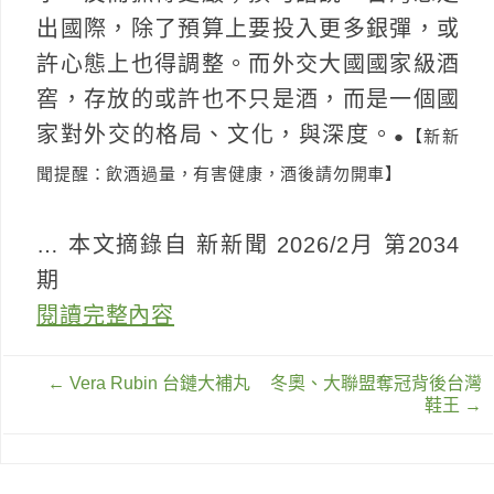
出國際，除了預算上要投入更多銀彈，或
許心態上也得調整。而外交大國國家級酒
窖，存放的或許也不只是酒，而是一個國
家對外交的格局、文化，與深度。
●【新新
聞提醒：飲酒過量，有害健康，酒後請勿開車】
… 本文摘錄自 新新聞 2026/2月 第2034
期
閱讀完整內容
文
←
Vera Rubin 台鏈大補丸
冬奧、大聯盟奪冠背後台灣
章
鞋王
→
導
覽