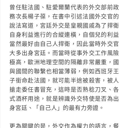
曾任駐法國、駐愛爾蘭代表的外交部前政
務次長楊子葆，在書中引述法國外交官的
說法寫道，宮廷外交是皇親國戚為了捍衛
自身利益進行的合縱連橫，自個兒的利益
當然最好由自己人捍衛，因此當時外交官
大多出身宮廷。而當時從事外交工作風險
極高，歐洲地理空間的隔離非常嚴重，國
與國間的聯繫也相當薄弱，例如西班牙王
子銜命赴法國，就可能半途被殺害，被人
搶走委任書冒充，這時是否熟稔刀叉、各
式酒杯用途，就是辨識外交特使是否為出
身宮廷、「自己人」的最有力旁證。
更為關鍵的是，外交作為權力的語言，餐