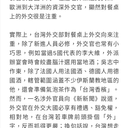
歐洲到大洋洲的資深外交官，顯然對餐桌
上的外交很是注重。
實際上，台灣外交部對餐桌上外交向來注
重，除了新進人員必修，外交官也常有小
巧思，例如當過5國代表的李大維，外派
辦宴會時會絞盡腦汁選用當地酒；吳志中
作東，除了法國人用法國酒、德國人用德
國酒，轄管範圍涵蓋不少伊斯蘭教地區的
他，還會準備氣泡茶作為「台灣香檳」。
然而，一名涉外官員向《新新聞》說道，
外交官在外交大國必享有禮遇、豁免權，
相對地，在台灣若車牌前頭掛個「外」
字，反而抓得更嚴；換句話說，台灣想走