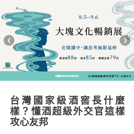
❮
❯
台灣國家級酒窖長什麼
樣？懂酒超級外交官這樣
攻心友邦