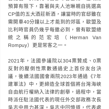
預算有限下，靠著與夫人池琳親自挑選高
CP值的五大酒莊新酒，讓當時的官邸雖在
需開車40分鐘以上才能到的郊區，歐盟及
比利時官員仍幾乎每邀必到，曾有歐盟總
統之稱的范宏培（Herman Van
Rompuy）更是常客之一。
2021年，法國參議院以304票贊成、0票
反對的壓倒性票數通過史上首份友台決
議，後續法國國會兩院2023年通過《7年
建軍法》中，更締造全球首個將台灣海峽
自由航行權納入法律的創舉，過程中，當
時派任駐法國代表的現任外交部政務次長
吳志中用力甚深。吳志中回憶道，代表處