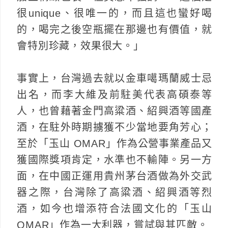
很unique、很唯一的，而且這也蠻好喝
的，喝完之後空瓶擺在那邊也有價值，就
會特別珍藏，效果很大。」
事實上，台灣過去就以金車噶瑪蘭威士忌
出名，而李大維及前駐美代表高碩泰等
人，也曾藉著金門高粱酒、紹興酒等國產
酒，在駐外時期擄獲不少當地要角芳心；
至於「玉山 OMAR」作為公營事業產品又
獲國際獎項肯定，水準也不輸陣。另一方
面，在中國正運用貴州茅台酒做為外交武
器之際，台灣除了高粱酒、紹興酒等烈
酒，如今也增添符合法國文化的「玉山
OMAR」作為一大利器，嘗試與其匹敵。