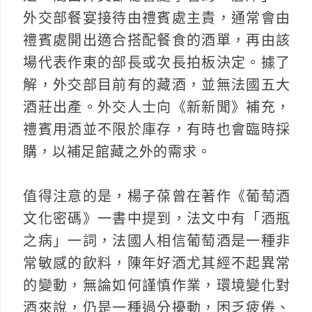
外交部餐宴接待由禮賓處主責，通常會由
禮賓處開出適合搭配餐食的酒單，再由該
場代表作東的部長或次長拍板決定。據了
解，外交部目前有的藏酒，並無法國五大
酒莊出產。外交人士向《新新聞》補充，
禮賓用酒並不限於庫存，有時也會臨時採
購，以補足館藏之外的需求。
值得注意的是，楊子葆曾在著作《葡萄酒
文化密碼》一書中提到，法文中有「酒瓶
之病」一詞，法國人相信葡萄酒是一種非
常敏感的飲料，陳年好酒尤其經不起異常
的變動，無論如何謹慎作業，環境變化對
酒來說，仍是一種過分擾動，困乏疲倦、