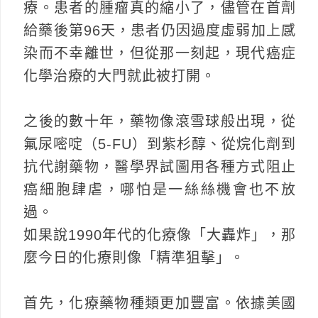
療。患者的腫瘤真的縮小了，儘管在首劑
給藥後第96天，患者仍因過度虛弱加上感
染而不幸離世，但從那一刻起，現代癌症
化學治療的大門就此被打開。
之後的數十年，藥物像滾雪球般出現，從
氟尿嘧啶（5-FU）到紫杉醇、從烷化劑到
抗代謝藥物，醫學界試圖用各種方式阻止
癌細胞肆虐，哪怕是一絲絲機會也不放
過。
如果說1990年代的化療像「大轟炸」，那
麼今日的化療則像「精準狙擊」。
首先，化療藥物種類更加豐富。依據美國