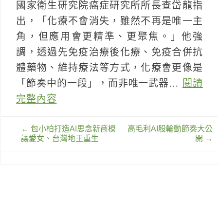
國家衛生研究院癌症研究所所長查岱龍指
出，「化療不會消失，雖然不再是唯一主
角，但應用會更精準、更聚焦。」他強
調，透過先免疫治療後化療、免疫合併抗
體藥物、維持療法等方式，化療會更像是
「節奏中的一段」，而非唯一武器…
閱讀
完整內容
文
←
包小柏打造AI思念新商模
高毛利AI股輪動節奏大公
章
讓愛女、台灣地王重生
開
→
導
覽